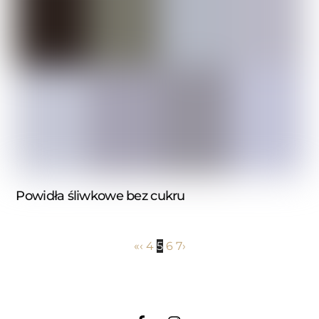
Powidła śliwkowe bez cukru
«
‹
4
5
6
7
›