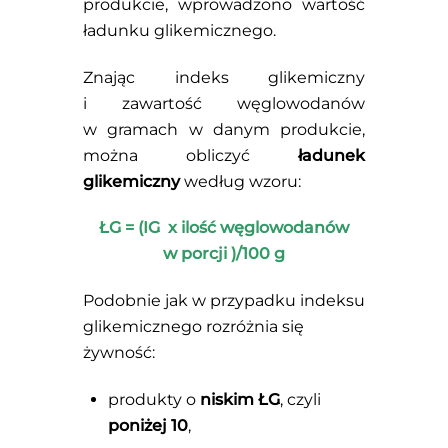
produkcie, wprowadzono wartość
ładunku glikemicznego.
Znając indeks glikemiczny
i zawartość węglowodanów
w gramach w danym produkcie,
można obliczyć
ładunek
glikemiczny
według wzoru:
ŁG = (IG x ilość węglowodanów
w porcji )/100 g
Podobnie jak w przypadku indeksu
glikemicznego rozróżnia się
żywność:
produkty o
niskim ŁG
, czyli
poniżej 10
,