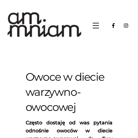
Skip
to
content
Menu
Owoce w diecie
warzywno-
owocowej
Często dostaję od was pytania
odnośnie owoców w diecie