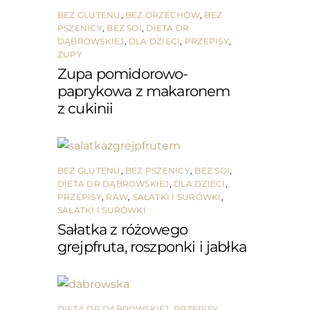
BEZ GLUTENU
,
BEZ ORZECHÓW
,
BEZ
PSZENICY
,
BEZ SOI
,
DIETA DR
DĄBROWSKIEJ
,
DLA DZIECI
,
PRZEPISY
,
ZUPY
Zupa pomidorowo-
paprykowa z makaronem
z cukinii
BEZ GLUTENU
,
BEZ PSZENICY
,
BEZ SOI
,
DIETA DR DĄBROWSKIEJ
,
DLA DZIECI
,
PRZEPISY
,
RAW
,
SAŁATKI I SURÓWKI
,
SAŁATKI I SURÓWKI
Sałatka z różowego
grejpfruta, roszponki i jabłka
DIETA DR DĄBROWSKIEJ
,
PRZEPISY
,