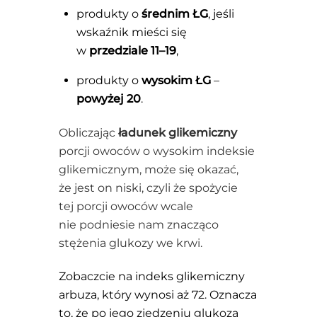
produkty o
średnim ŁG
, jeśli
wskaźnik mieści się
w
przedziale 11–19
,
produkty o
wysokim ŁG
–
powyżej 20
.
Obliczając
ładunek glikemiczny
porcji owoców o wysokim indeksie
glikemicznym, może się okazać,
że jest on niski, czyli że spożycie
tej porcji owoców wcale
nie podniesie nam znacząco
stężenia glukozy we krwi.
Zobaczcie na indeks glikemiczny
arbuza, który wynosi aż 72. Oznacza
to, że po jego zjedzeniu glukoza