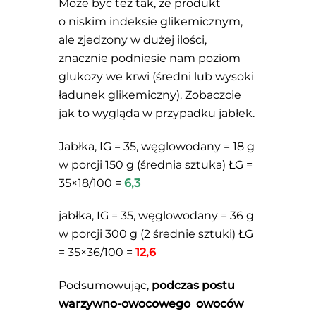
Może być też tak, że produkt
o niskim indeksie glikemicznym,
ale zjedzony w dużej ilości,
znacznie podniesie nam poziom
glukozy we krwi (średni lub wysoki
ładunek glikemiczny). Zobaczcie
jak to wygląda w przypadku jabłek.
Jabłka, IG = 35, węglowodany = 18 g
w porcji 150 g (średnia sztuka) ŁG =
35×18/100 =
6,3
jabłka, IG = 35, węglowodany = 36 g
w porcji 300 g (2 średnie sztuki) ŁG
= 35×36/100 =
12,6
Podsumowując,
podczas postu
warzywno-owocowego owoców