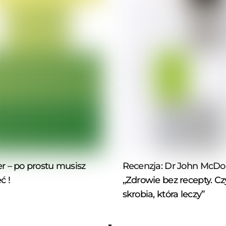
r – po prostu musisz
Recenzja: Dr John McDou
ć !
„Zdrowie bez recepty. Czy
skrobia, która leczy”