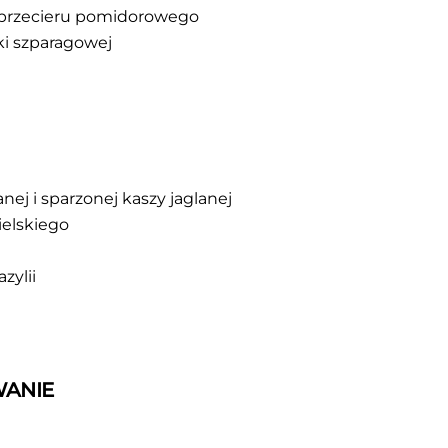
. przecieru pomidorowego
lki szparagowej
nej i sparzonej kaszy jaglanej
ielskiego
zylii
ANIE