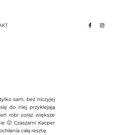
AKT
ylko sam, bez niczyjej
ię do niej przyklejają
ień robi coraz większe
nie 🙂 Czaszami Kacper
ochłania całą resztę.