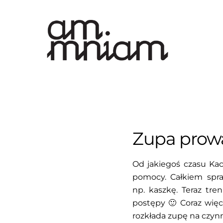
Skip
to
content
Zupa prowa
Od jakiegoś czasu Kac
pomocy. Całkiem spraw
np. kaszkę. Teraz tre
postępy 🙂 Coraz więc
rozkłada zupę na czynni