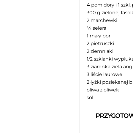
4
pomidory i 1 szkl
300 g
zielonej faso
2
marchewki
¼
selera
1
mały por
2
pietruszki
2
ziemniaki
1/2
szklanki wypłuka
3
ziarenka ziela ang
3
liście laurowe
2
łyżki posiekanej ba
oliwa z oliwek
sól
PRZYGOTOW