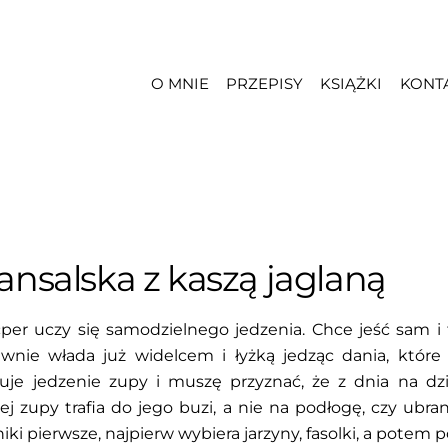
O MNIE
PRZEPISY
KSIĄŻKI
KONT
nsalska z kaszą jaglaną
per uczy się samodzielnego jedzenia. Chce jeść sam i t
nie włada już widelcem i łyżką jedząc dania, które s
nuje jedzenie zupy i muszę przyznać, że z dnia na dz
ej zupy trafia do jego buzi, a nie na podłogę, czy ubra
ki pierwsze, najpierw wybiera jarzyny, fasolki, a potem p