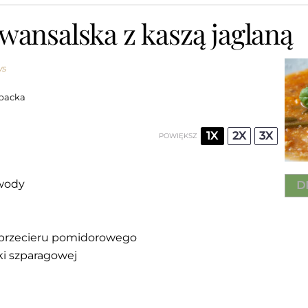
wansalska z kaszą jaglaną
ws
backa
1X
2X
3X
POWIĘKSZ
 wody
D
. przecieru pomidorowego
lki szparagowej