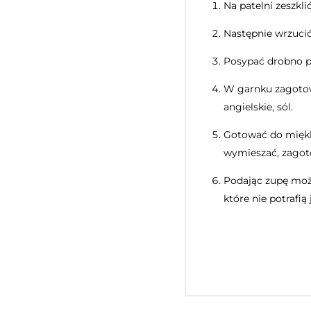
Na patelni zeszkl
Następnie wrzucić
Posypać drobno po
W garnku zagotowa
angielskie, sól.
Gotować do miękk
wymieszać, zagoto
Podając zupę możn
które nie potrafią