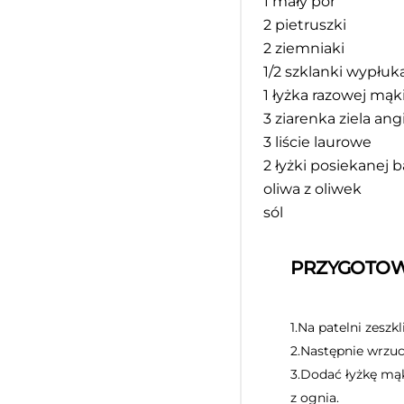
1
mały por
2
pietruszki
2
ziemniaki
1/2
szklanki wypłuka
1
łyżka razowej mąki
3
ziarenka ziela ang
3
liście laurowe
2
łyżki posiekanej ba
oliwa z oliwek
sól
PRZYGOTOW
1.Na patelni zeszk
2.Następnie wrzuc
3.Dodać łyżkę mąk
z ognia.