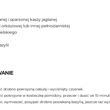
nej i sparzonej kaszy jaglanej
 orkiszowej lub innej pełnoziarnistej
ielskiego
zylii
ANIE
lić drobno pokrojoną cebulę i wyciśnięty czosnek.
ić pokrojone w kosteczkę pomidory, przecier i dusić ok 10 minut
i, wymieszać, posypać drobno posiekaną bazylią, jeszcze raz wy