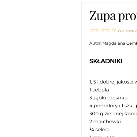
Zupa pro
☆
☆
☆
☆
☆
No revie
Autor:
Magdalena Gem
SKŁADNIKI
1
, 5 l dobrej jakości
1
cebula
3
ząbki czosnku
4
pomidory i 1 szkl
300 g
zielonej faso
2
marchewki
¼
selera