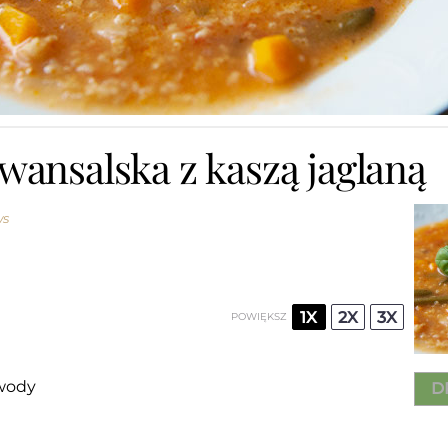
wansalska z kaszą jaglaną
ws
1X
2X
3X
POWIĘKSZ
 wody
D