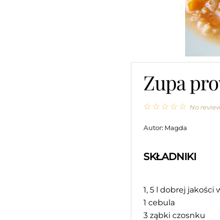
Zupa pro
☆
☆
☆
☆
☆
No revie
Autor:
Magda
SKŁADNIKI
1
, 5 l dobrej jakości
1
cebula
3
ząbki czosnku