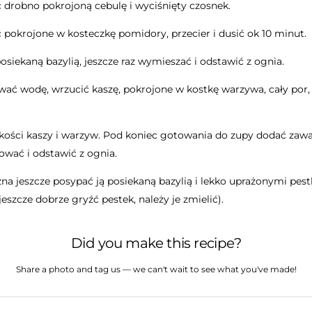
ić drobno pokrojoną cebulę i wyciśnięty czosnek.
 pokrojone w kosteczkę pomidory, przecier i dusić ok 10 minut.
siekaną bazylią, jeszcze raz wymieszać i odstawić z ognia.
ć wodę, wrzucić kaszę, pokrojone w kostkę warzywa, cały por, li
ości kaszy i warzyw. Pod koniec gotowania do zupy dodać zawar
wać i odstawić z ognia.
a jeszcze posypać ją posiekaną bazylią i lekko uprażonymi pestk
 jeszcze dobrze gryźć pestek, należy je zmielić).
Did you make this recipe?
Share a photo and tag us — we can't wait to see what you've made!