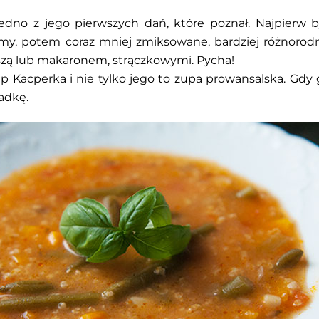
jedno z jego pierwszych dań, które poznał. Najpierw 
my, potem coraz mniej zmiksowane, bardziej różnorodn
zą lub makaronem, strączkowymi. Pycha!
p Kacperka i nie tylko jego to zupa prowansalska. Gd
adkę.