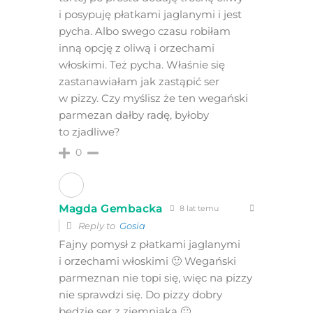
i posypuję płatkami jaglanymi i jest
pycha. Albo swego czasu robiłam
inną opcję z oliwą i orzechami
włoskimi. Też pycha. Właśnie się
zastanawiałam jak zastąpić ser
w pizzy. Czy myślisz że ten wegański
parmezan dałby radę, byłoby
to zjadliwe?
0
Magda Gembacka
8 lat temu
Reply to
Gosia
Fajny pomysł z płatkami jaglanymi
i orzechami włoskimi 🙂 Wegański
parmeznan nie topi się, więc na pizzy
nie sprawdzi się. Do pizzy dobry
będzie ser z ziemniaka 🙂