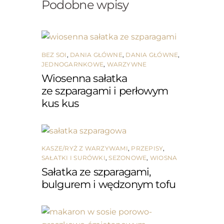
Podobne wpisy
BEZ SOI
,
DANIA GŁÓWNE
,
DANIA GŁÓWNE
,
JEDNOGARNKOWE
,
WARZYWNE
Wiosenna sałatka
ze szparagami i perłowym
kus kus
KASZE/RYŻ Z WARZYWAMI
,
PRZEPISY
,
SAŁATKI I SURÓWKI
,
SEZONOWE
,
WIOSNA
Sałatka ze szparagami,
bulgurem i wędzonym tofu