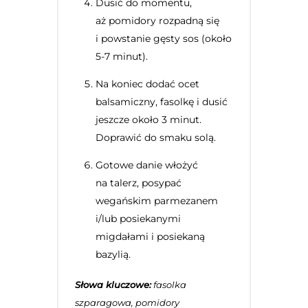
Dusić do momentu,
aż pomidory rozpadną się
i powstanie gęsty sos (około
5-7 minut).
Na koniec dodać ocet
balsamiczny, fasolkę i dusić
jeszcze około 3 minut.
Doprawić do smaku solą.
Gotowe danie włożyć
na talerz, posypać
wegańskim parmezanem
i/lub posiekanymi
migdałami i posiekaną
bazylią.
Słowa kluczowe:
fasolka
szparagowa, pomidory