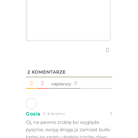
2
KOMENTARZE
najstarszy
Gosia
8 lat temu
Oj, na pewno zrobię bo wygląda
pysznie, swoją drogą ja zamiast bulki
tartej po prostu dodaję trochę oliwy