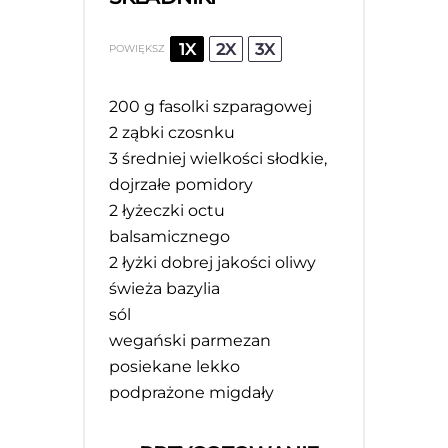
1X
2X
3X
POWIĘKSZ
200 g
fasolki szparagowej
2
ząbki czosnku
3
średniej wielkości słodkie,
dojrzałe pomidory
2
łyżeczki octu
balsamicznego
2
łyżki dobrej jakości oliwy
świeża bazylia
sól
wegański parmezan
posiekane lekko
podprażone migdały