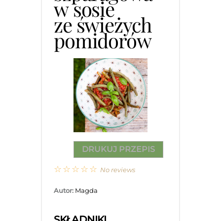
w sosie
ze świeżych
pomidorów
DRUKUJ PRZEPIS
☆
☆
☆
☆
☆
No reviews
Autor:
Magda
SKŁADNIKI