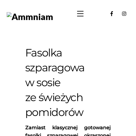
Skip
to
Menu
content
Fasolka
szparagowa
w sosie
ze świeżych
pomidorów
Zamiast klasycznej gotowanej
fasolki szparagowej okraszonej