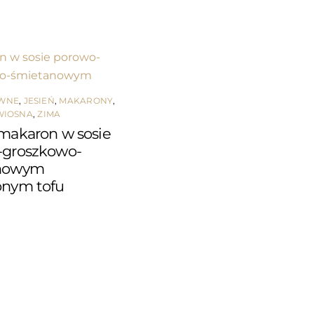
ÓWNE
,
JESIEŃ
,
MAKARONY
,
WIOSNA
,
ZIMA
makaron w sosie
-groszkowo-
nowym
onym tofu