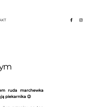
AKT
nym
zem ruda marchewka
ją piekarnika 😉