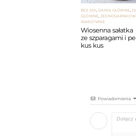
BEZ SOI
,
DANIA GŁÓWNE
,
D
GŁÓWNE
,
JEDNOGARNKOW
WARZYWNE
Wiosenna sałatka
ze szparagami i p
kus kus
Powiadomienia