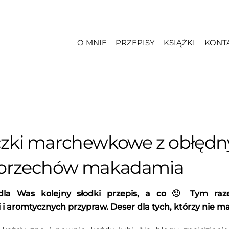
O MNIE
PRZEPISY
KSIĄŻKI
KONT
zki marchewkowe z obłęd
orzechów makadamia
a Was kolejny słodki przepis, a co 🙂 Tym ra
 i aromtycznych przypraw. Deser dla tych, którzy nie ma