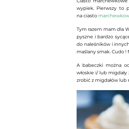
Ciasto marchewkowe k
wypiek. Pierwszy to
na ciasto
marchewkowo
Tym razem mam dla W
pyszne i bardzo sycąc
do naleśników i innyc
maślany smak. Cudo ! N
A babeczki można oc
włoskie i/ lub migdał
zrobić z migdałów lub