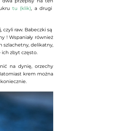
e dwa przepisy na ten
cukru
tu (klik)
, a drugi
j, czyli raw. Babeczki są
ny ! Wspaniały również
szlachetny, delikatny,
ich zbyt często.
ić na dynię, orzechy
. Natomiast krem można
koniecznie.