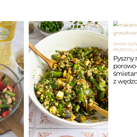
DANIA GŁ
PRZEPISY
,
Pyszny 
porowo
śmieta
z wędz