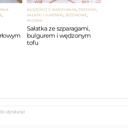
ANIA
KASZE/RYŻ Z WARZYWAMI
,
PRZEPISY
,
E
,
SAŁATKI I SURÓWKI
,
SEZONOWE
,
WIOSNA
Sałatka ze szparagami,
erłowym
bulgurem i wędzonym
tofu