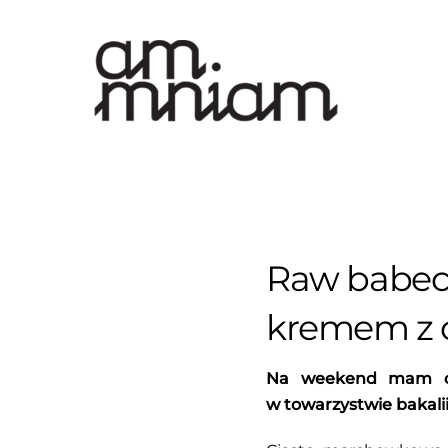
Skip
to
content
Raw babec
kremem z 
Na weekend mam dl
w towarzystwie bakalii