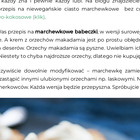
ażdy zna i pewnie każdy lubi. Na blogu znajdzieci
 przepis na niewegańskie ciasto marchewkowe bez 
-kokosowe (klik)
.
as przepis na
marchewkowe babeczki
, w wersji surowe
e. A krem z orzechów makadamia jest po prostu obłęd
h deserów. Orzechy makadamia są pyszne. Uwielbiam ich 
iestety to chyba najdroższe orzechy, dlatego nie kupuję 
zywiście dowolnie modyfikować – marchewkę zamien
y zastąpić innymi ulubionymi orzechami np. laskowymi
 nerkowców. Każda wersja będzie przepyszna. Spróbujcie 