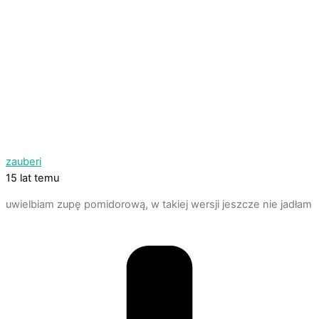
zauberi
15 lat temu
uwielbiam zupę pomidorową, w takiej wersji jeszcze nie jadłam