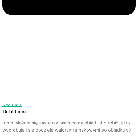
beannshi
15 lat temu
hmm właśnie się zastanawiałam co na obiad jutro robić, jutro
wypróbuję i się podzielę walorami smakowymi po obiadku 🙂