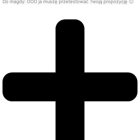
Do magdy: OOO ja muszę przetestować Twoją propozycję 🙂