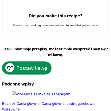
Did you make this recipe?
Share a photo and tag us — we can't wait to see what you've made!
Jeśli lubisz moje przepisy, możesz mnie wesprzeć i postawić
mi kawę.
Podobne wpisy
Bez soi
,
Dania główne
,
Dania główne
,
Jednogarnkowe
,
Warzywne