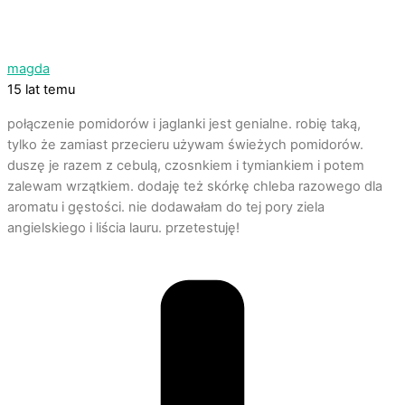
magda
15 lat temu
połączenie pomidorów i jaglanki jest genialne. robię taką,
tylko że zamiast przecieru używam świeżych pomidorów.
duszę je razem z cebulą, czosnkiem i tymiankiem i potem
zalewam wrzątkiem. dodaję też skórkę chleba razowego dla
aromatu i gęstości. nie dodawałam do tej pory ziela
angielskiego i liścia lauru. przetestuję!