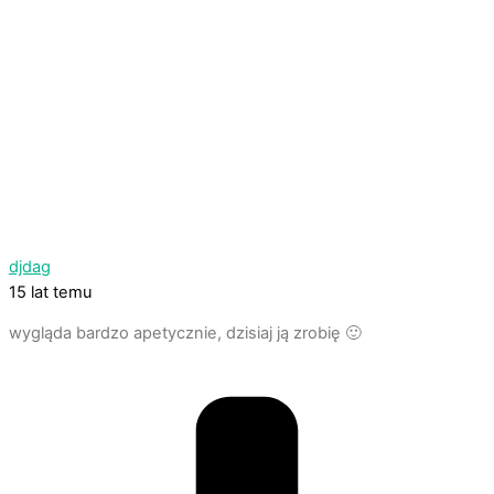
djdag
15 lat temu
wygląda bardzo apetycznie, dzisiaj ją zrobię 🙂