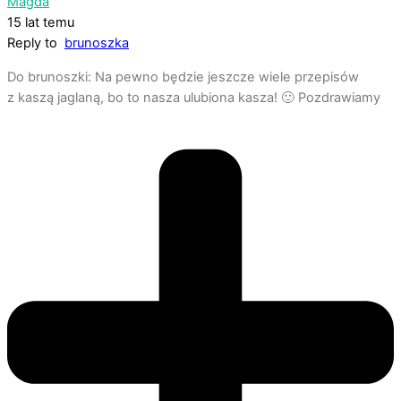
Magda
15 lat temu
Reply to
brunoszka
Do brunoszki: Na pewno będzie jeszcze wiele przepisów
z kaszą jaglaną, bo to nasza ulubiona kasza! 🙂 Pozdrawiamy