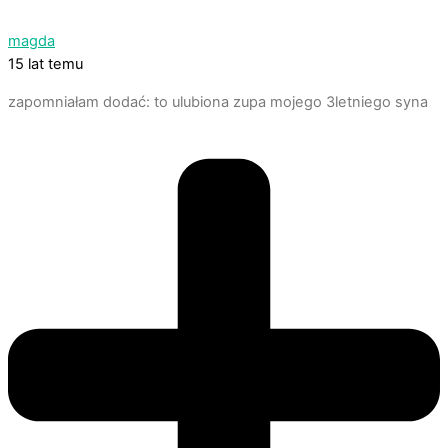
magda
15 lat temu
zapomniałam dodać: to ulubiona zupa mojego 3letniego syna