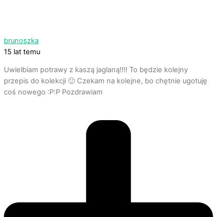
brunoszka
15 lat temu
Uwielbiam potrawy z kaszą jaglaną!!!! To będzie kolejny
przepis do kolekcji 🙂 Czekam na kolejne, bo chętnie ugotuję
coś nowego :P:P Pozdrawiam