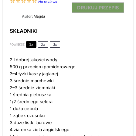
☆
☆
☆
☆
☆
No reviews
DRUKUJ PRZEPIS
Autor:
Magda
SKŁADNIKI
1x
2x
3x
POWIĘKSZ
2
l dobrej jakości wody
500 g
przecieru pomidorowego
3
–
4
łyżki kaszy jaglanej
3
średnie marchewki,
2
–
3
średnie ziemniaki
1
średnia pietruszka
1/2
średniego selera
1
duża cebula
1
ząbek czosnku
3
duże listki laurowe
4
ziarenka ziela angielskiego