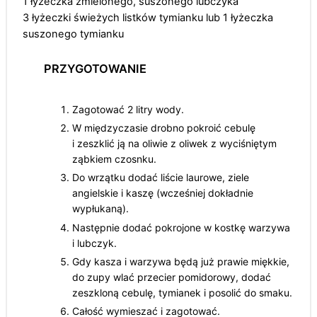
1
łyżeczka zmielonego, suszonego lubczyka
3
łyżeczki świeżych listków tymianku lub 1 łyżeczka
suszonego tymianku
PRZYGOTOWANIE
Zagotować 2 litry wody.
W międzyczasie drobno pokroić cebulę
i zeszklić ją na oliwie z oliwek z wyciśniętym
ząbkiem czosnku.
Do wrzątku dodać liście laurowe, ziele
angielskie i kaszę (wcześniej dokładnie
wypłukaną).
Następnie dodać pokrojone w kostkę warzywa
i lubczyk.
Gdy kasza i warzywa będą już prawie miękkie,
do zupy wlać przecier pomidorowy, dodać
zeszkloną cebulę, tymianek i posolić do smaku.
Całość wymieszać i zagotować.