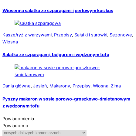
Wiosenna sałatka ze szparagami i perłowym kus kus
Kasze/ryż z warzywami
,
Przepisy
,
Sałatki i surówki
,
Sezonowe
,
Wiosna
Sałatka ze szparagami, bulgurem i wędzonym tofu
Dania główne
,
Jesień
,
Makarony
,
Przepisy
,
Wiosna
,
Zima
Pyszny makaron w sosie porowo-groszkowo-śmietanowym
z wędzonym tofu
Powiadomienia
Powiadom o