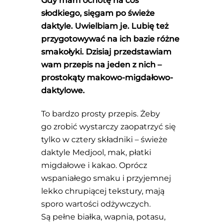
Gdy mam ochotę na coś
słodkiego, sięgam po świeże
daktyle. Uwielbiam je. Lubię też
przygotowywać na ich bazie różne
smakołyki. Dzisiaj przedstawiam
wam przepis na jeden z nich –
prostokąty makowo-migdałowo-
daktylowe.
To bardzo prosty przepis. Żeby
go zrobić wystarczy zaopatrzyć się
tylko w cztery składniki – świeże
daktyle Medjool, mak, płatki
migdałowe i kakao. Oprócz
wspaniałego smaku i przyjemnej
lekko chrupiącej tekstury, mają
sporo wartości odżywczych.
Są pełne białka, wapnia, potasu,