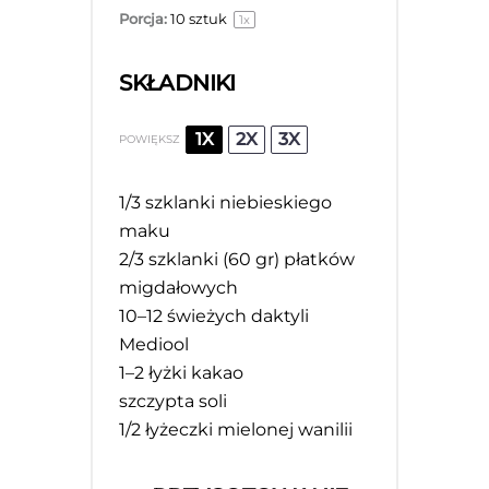
Porcja:
10
sztuk
1
x
SKŁADNIKI
1X
2X
3X
POWIĘKSZ
1/3
szklanki niebieskiego
maku
2/3
szklanki (60 gr) płatków
migdałowych
10
–
12
świeżych daktyli
Mediool
1
–
2
łyżki kakao
szczypta soli
1/2
łyżeczki mielonej wanilii