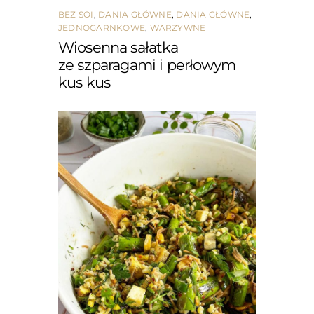
BEZ SOI
,
DANIA GŁÓWNE
,
DANIA GŁÓWNE
,
JEDNOGARNKOWE
,
WARZYWNE
Wiosenna sałatka
ze szparagami i perłowym
kus kus