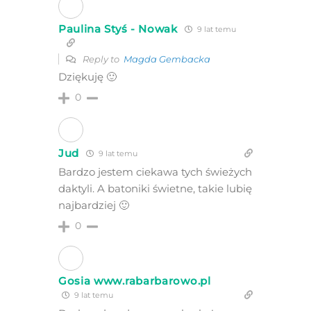
Paulina Styś - Nowak
9 lat temu
Reply to
Magda Gembacka
Dziękuję 🙂
0
Jud
9 lat temu
Bardzo jestem ciekawa tych świeżych
daktyli. A batoniki świetne, takie lubię
najbardziej 🙂
0
Gosia www.rabarbarowo.pl
9 lat temu