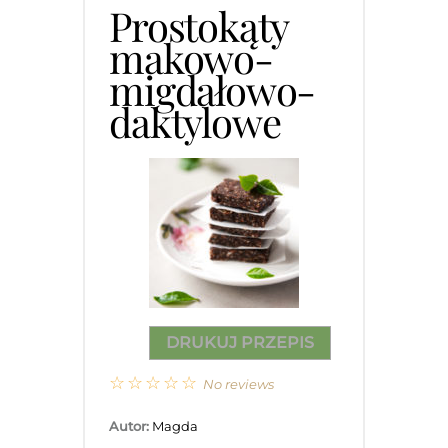
Prostokąty
makowo-
migdałowo-
daktylowe
DRUKUJ PRZEPIS
☆
☆
☆
☆
☆
No reviews
Autor:
Magda