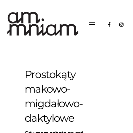
Skip
to
content
Menu
Prostokąty
makowo-
migdałowo-
daktylowe