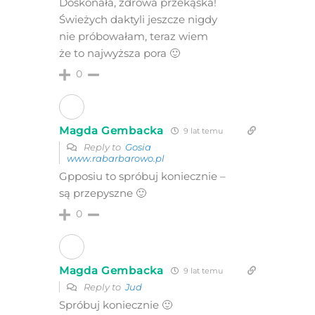
Doskonała, zdrowa przekąska!
Świeżych daktyli jeszcze nigdy
nie próbowałam, teraz wiem
że to najwyższa pora 🙂
0
Magda Gembacka
9 lat temu
Reply to
Gosia
www.rabarbarowo.pl
Gpposiu to spróbuj koniecznie –
są przepyszne 🙂
0
Magda Gembacka
9 lat temu
Reply to
Jud
Spróbuj koniecznie 🙂