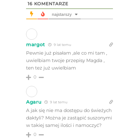
16
KOMENTARZE
najstarszy
margot
9 lat temu
Pewnie już pisałam ,ale co mi tam ,
uwielbiam twoje przepisy Magda ,
ten tez już uwielbiam
0
Agaru
9 lat temu
A jak się nie ma dostępu do świeżych
daktyli? Można je zastąpić suszonymi
w takiej samej ilości i namoczyć?
0