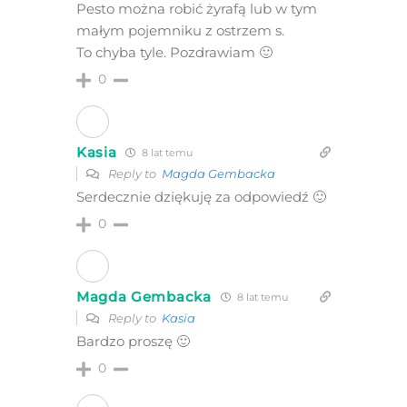
Pesto można robić żyrafą lub w tym
małym pojemniku z ostrzem s.
To chyba tyle. Pozdrawiam 🙂
0
Kasia
8 lat temu
Reply to
Magda Gembacka
Serdecznie dziękuję za odpowiedź 🙂
0
Magda Gembacka
8 lat temu
Reply to
Kasia
Bardzo proszę 🙂
0