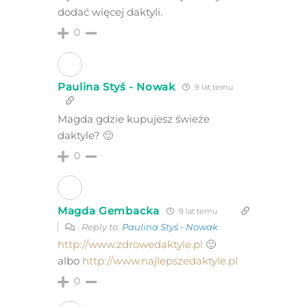
dodać więcej daktyli.
0
Paulina Styś - Nowak
9 lat temu
Magda gdzie kupujesz świeże
daktyle? 🙂
0
Magda Gembacka
9 lat temu
Reply to
Paulina Styś - Nowak
http://www.zdrowedaktyle.pl
🙂
albo
http://www.najlepszedaktyle.pl
0