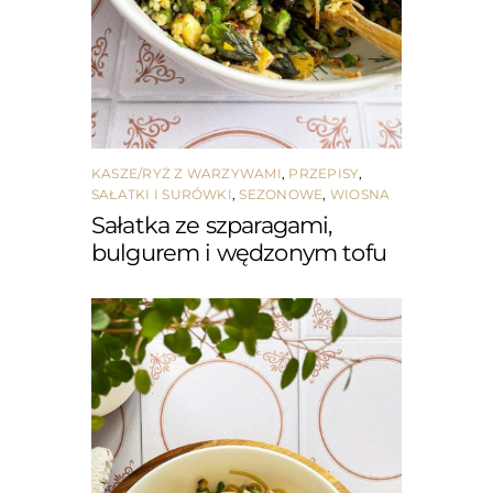
KASZE/RYŻ Z WARZYWAMI
,
PRZEPISY
,
SAŁATKI I SURÓWKI
,
SEZONOWE
,
WIOSNA
Sałatka ze szparagami,
bulgurem i wędzonym tofu