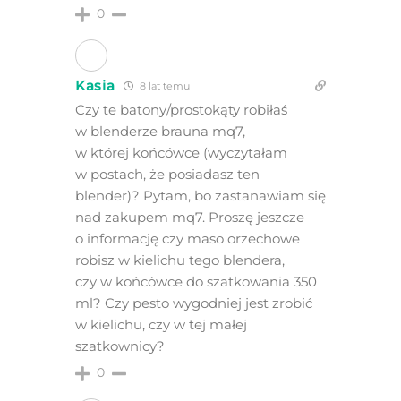
0
Kasia
8 lat temu
Czy te batony/prostokąty robiłaś
w blenderze brauna mq7,
w której końcówce (wyczytałam
w postach, że posiadasz ten
blender)? Pytam, bo zastanawiam się
nad zakupem mq7. Proszę jeszcze
o informację czy maso orzechowe
robisz w kielichu tego blendera,
czy w końcówce do szatkowania 350
ml? Czy pesto wygodniej jest zrobić
w kielichu, czy w tej małej
szatkownicy?
0