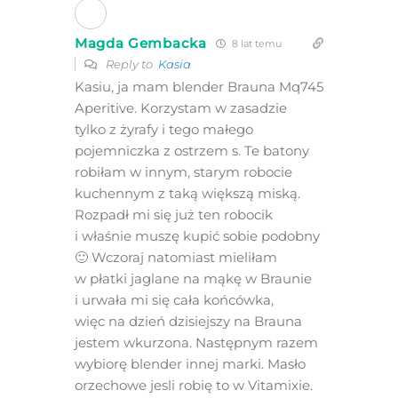
Magda Gembacka
8 lat temu
Reply to
Kasia
Kasiu, ja mam blender Brauna Mq745
Aperitive. Korzystam w zasadzie
tylko z żyrafy i tego małego
pojemniczka z ostrzem s. Te batony
robiłam w innym, starym robocie
kuchennym z taką większą miską.
Rozpadł mi się już ten robocik
i właśnie muszę kupić sobie podobny
🙂 Wczoraj natomiast mieliłam
w płatki jaglane na mąkę w Braunie
i urwała mi się cała końcówka,
więc na dzień dzisiejszy na Brauna
jestem wkurzona. Następnym razem
wybiorę blender innej marki. Masło
orzechowe jesli robię to w Vitamixie.