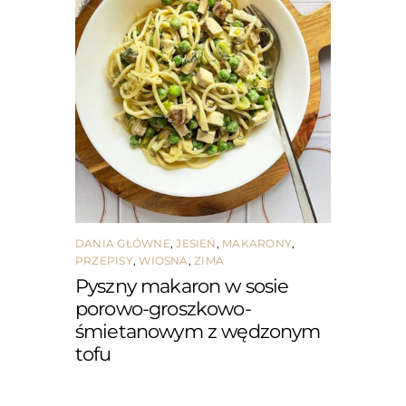
DANIA GŁÓWNE
,
JESIEŃ
,
MAKARONY
,
PRZEPISY
,
WIOSNA
,
ZIMA
Pyszny makaron w sosie
porowo-groszkowo-
śmietanowym z wędzonym
tofu