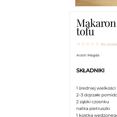
Makaron 
tofu
☆
☆
☆
☆
☆
No revie
Autor:
Magda
SKŁADNIKI
1
średniej wielkości
2
–
3
dojrzałe pomid
2
ząbki czosnku
natka pietruszki
1
kostka wędzonego