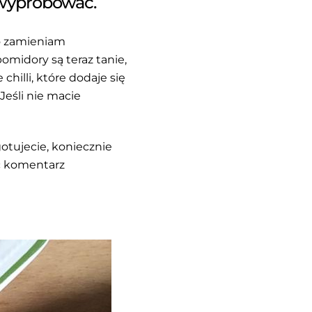
 wypróbować.
to zamieniam
pomidory są teraz tanie,
illi, które dodaje się
Jeśli nie macie
otujecie, koniecznie
ąc komentarz