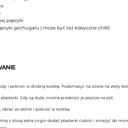
ku
o
ej papryki
apryki gochugaru ( może być też klasyczne chilli)
ANIE
ody i pokroić w drobną kostkę. Podsmażyć na oliwie na złoty kol
plasterki. Gdy są duże, można przekroić je jeszcze na pół.
 obrać ze skórki i pokroić w kostkę.
lnię z oliwą extra virgin dodać plasterki cukinii i smażyć do m