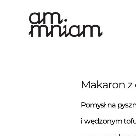
Skip
to
content
Makaron z 
Pomysł na pyszn
i wędzonym tofu