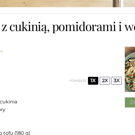
z cukinią, pomidorami i 
ws
1X
2X
3X
POWIĘKSZ
 cukinia
D
ory
 tofu (
180 g
)