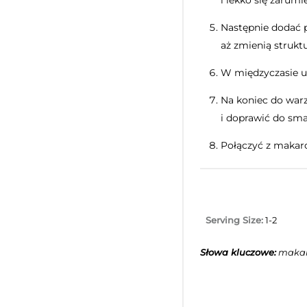
i lekko się zarumi
Następnie dodać p
aż zmienią struktu
W międzyczasie 
Na koniec do war
i doprawić do sma
Połączyć z makaro
Serving Size:
1-2
Słowa kluczowe:
makar