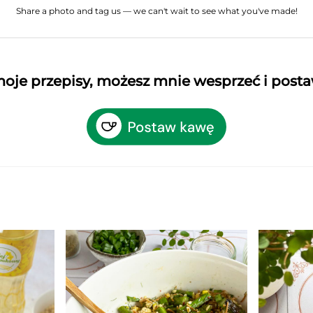
Share a photo and tag us — we can't wait to see what you've made!
 moje przepisy, możesz mnie wesprzeć i post