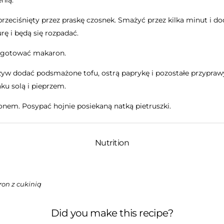
enią.
rzeciśnięty przez praskę czosnek. Smażyć przez kilka minut i d
rę i będą się rozpadać.
ugotować makaron.
zyw dodać podsmażone tofu, ostrą paprykę i pozostałe przypra
ku solą i pieprzem.
nem. Posypać hojnie posiekaną natką pietruszki.
Nutrition
on z cukinią
Did you make this recipe?