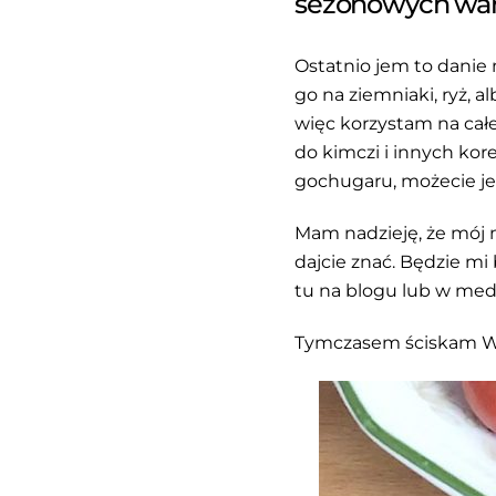
sezonowych warz
Ostatnio jem to danie
go na ziemniaki, ryż, a
więc korzystam na całe
do kimczi i innych kor
gochugaru, możecie je 
Mam nadzieję, że mój 
dajcie znać. Będzie mi
tu na blogu lub w me
Tymczasem ściskam Wa