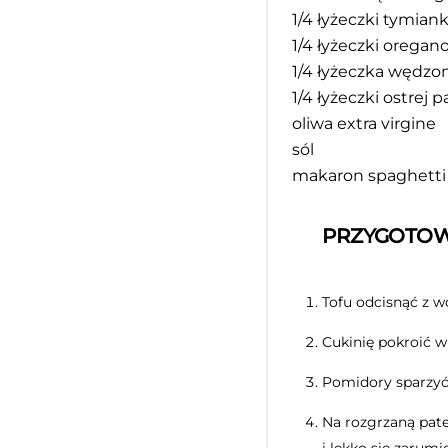
1/4
łyżeczki tymian
1/4
łyżeczki oregan
1/4
łyżeczka wędzon
1/4
łyżeczki ostrej p
oliwa extra virgine
sól
makaron spaghetti
PRZYGOTOW
Tofu odcisnąć z w
Cukinię pokroić w 
Pomidory sparzyć,
Na rozgrzaną pate