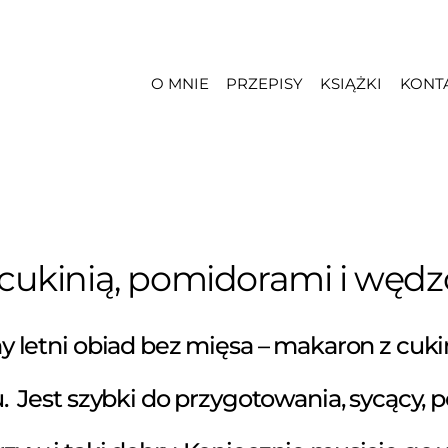
O MNIE
PRZEPISY
KSIĄŻKI
KONT
cukinią, pomidorami i węd
y letni obiad bez mięsa – makaron z cuk
.
Jest szybki do przygotowania, sycący, 