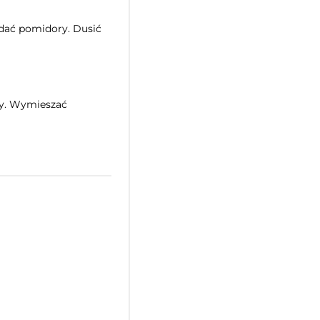
odać pomidory. Dusić
wy. Wymieszać