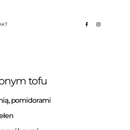
AKT
zonym tofu
inią, pomidorami
pełen