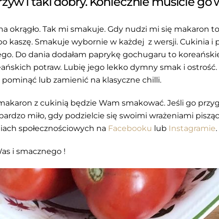
yw i taki dobry. Koniecznie musicie go
 na okrągło. Tak mi smakuje. Gdy nudzi mi się makaron 
lbo kaszę. Smakuje wybornie w każdej z wersji. Cukinia i 
go. Do dania dodałam paprykę gochugaru to koreańskie ch
eańskich potraw. Lubię jego lekko dymny smak i ostrość. 
pominąć lub zamienić na klasyczne chilli.
makaron z cukinią będzie Wam smakować. Jeśli go przyg
 bardzo miło, gdy podzielcie się swoimi wrażeniami pisz
diach społecznościowych na
Facebooku
lub
Instagramie
.
s i smacznego !