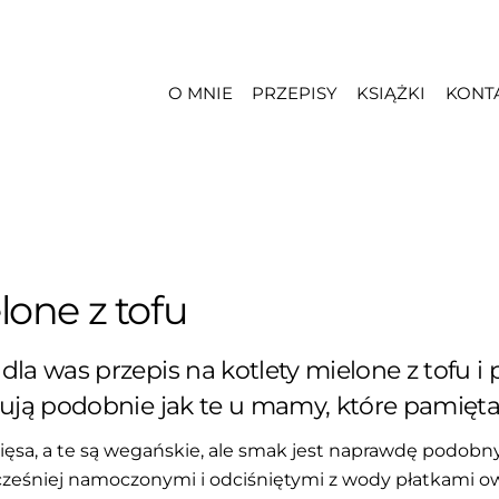
O MNIE
PRZEPISY
KSIĄŻKI
KONT
lone z tofu
a was przepis na kotlety mielone z tofu i 
ją podobnie jak te u mamy, które pamięta
ięsa, a te są wegańskie, ale smak jest naprawdę podobn
cześniej namoczonymi i odciśniętymi z wody płatkami ow