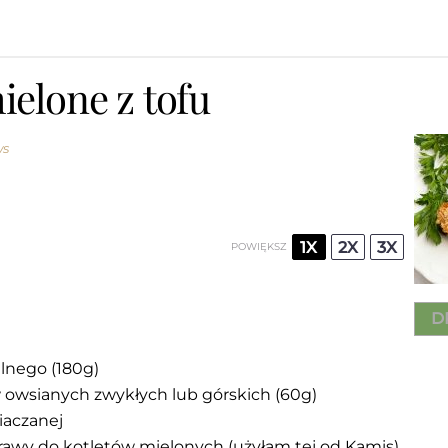
ielone z tofu
ws
1X
2X
3X
POWIĘKSZ
D
lnego (
180g
)
 owsianych zwykłych lub górskich (
60g
)
iaczanej
yprawy do kotletów mielonych (użyłam tej od Kamis)