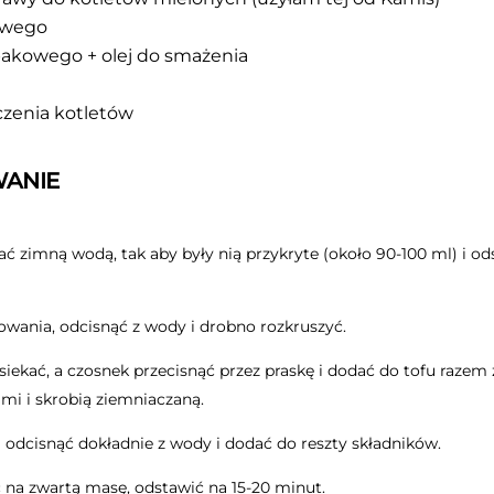
owego
epakowego + olej do smażenia
czenia kotletów
ANIE
lać zimną wodą, tak aby były nią przykryte (około 90-100 ml) i o
owania, odcisnąć z wody i drobno rozkruszyć.
iekać, a czosnek przecisnąć przez praskę i dodać do tofu raze
mi i skrobią ziemniaczaną.
odcisnąć dokładnie z wody i dodać do reszty składników.
na zwartą masę, odstawić na 15-20 minut.