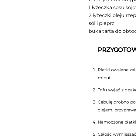
1
łyżeczka sosu soj
2
łyżeczki oleju rz
sól i pieprz
buka tarta do obto
PRZYGOTOW
Płatki owsiane za
minut.
Tofu wyjąć z opak
Cebulę drobno pos
olejem, przyprawa
Namoczone płatki 
Całość wymieszać 