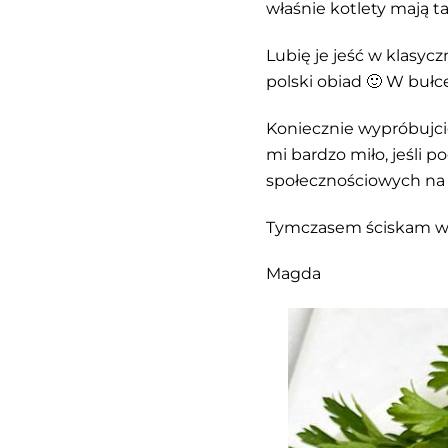
właśnie kotlety mają t
Lubię je jeść w klasyc
polski obiad 🙂 W bułc
Koniecznie wypróbujcie
mi bardzo miło, jeśli 
społecznościowych n
Tymczasem ściskam wa
Magda