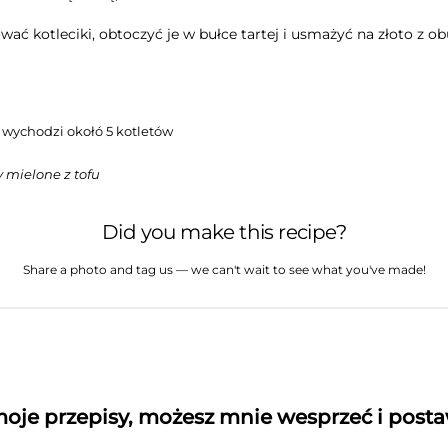
ać kotleciki, obtoczyć je w bułce tartej i usmażyć na złoto z ob
wychodzi okołó 5 kotletów
y mielone z tofu
Did you make this recipe?
Share a photo and tag us — we can't wait to see what you've made!
 moje przepisy, możesz mnie wesprzeć i post