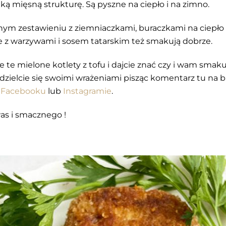
aką mięsną strukturę. Są pyszne na ciepło i na zimno.
znym zestawieniu z ziemniaczkami, buraczkami na ciepło 
e z warzywami i sosem tatarskim też smakują dobrze.
 te mielone kotlety z tofu i dajcie znać czy i wam smakuj
podzielcie się swoimi wrażeniami pisząc komentarz tu na
a
Facebooku
lub
Instagramie
.
s i smacznego !