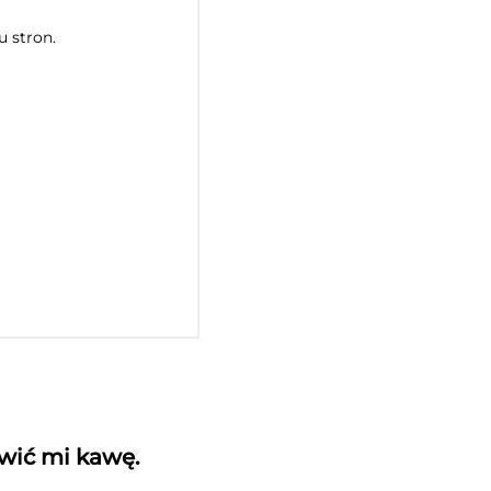
u stron.
awić mi kawę.