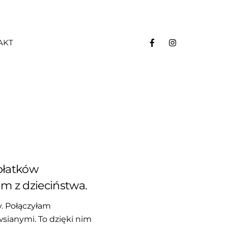
AKT
płatków
m z dzieciństwa.
y. Połączyłam
sianymi. To dzięki nim