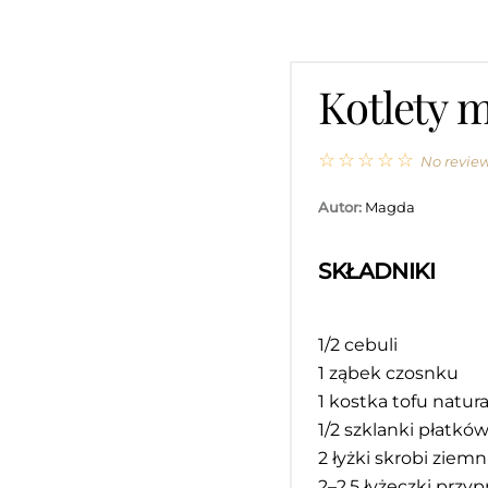
Kotlety m
☆
☆
☆
☆
☆
No revie
Autor:
Magda
SKŁADNIKI
1/2
cebuli
1
ząbek czosnku
1
kostka tofu natura
1/2
szklanki płatków
2
łyżki skrobi ziemn
2
–
2
,5 łyżeczki prz