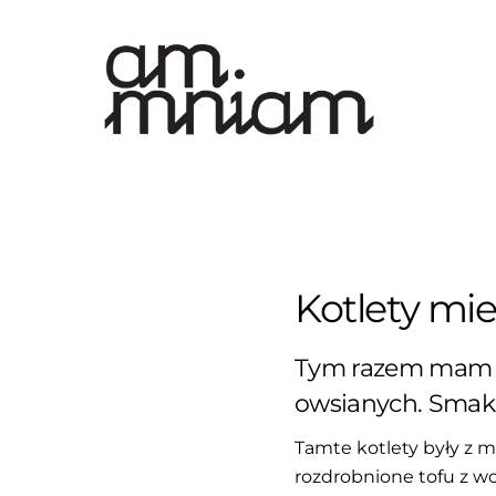
Skip
to
content
Kotlety mie
Tym razem mam dl
owsianych. Smaku
Tamte kotlety były z m
rozdrobnione tofu z w