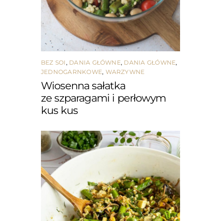
BEZ SOI
,
DANIA GŁÓWNE
,
DANIA GŁÓWNE
,
JEDNOGARNKOWE
,
WARZYWNE
Wiosenna sałatka
ze szparagami i perłowym
kus kus