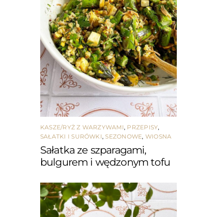
KASZE/RYŻ Z WARZYWAMI
,
PRZEPISY
,
SAŁATKI I SURÓWKI
,
SEZONOWE
,
WIOSNA
Sałatka ze szparagami,
bulgurem i wędzonym tofu