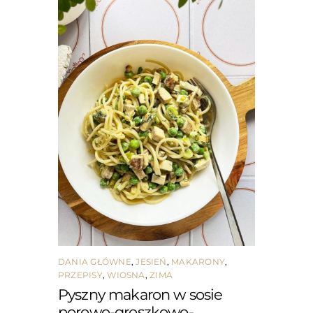
DANIA GŁÓWNE
,
JESIEŃ
,
MAKARONY
,
PRZEPISY
,
WIOSNA
,
ZIMA
Pyszny makaron w sosie
porowo-groszkowo-