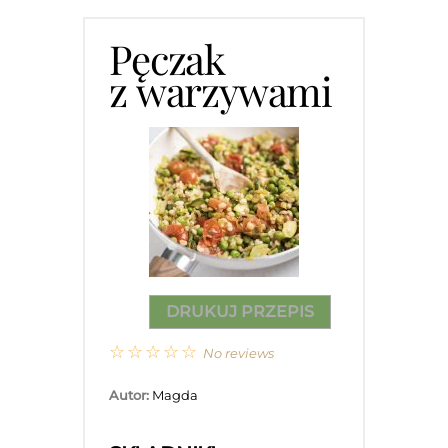
Pęczak
z warzywami
DRUKUJ PRZEPIS
☆
☆
☆
☆
☆
No reviews
Autor:
Magda