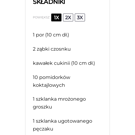
SKŁADNIKI
1X
2X
3X
POWIĘKSZ
1
por (10 cm dł.)
2
ząbki czosnku
kawałek cukinii (10 cm dł.)
10
pomidorków
koktajlowych
1
szklanka mrożonego
groszku
1
szklanka ugotowanego
pęczaku