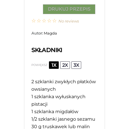
DRUKUJ PRZEPIS
☆
☆
☆
☆
☆
No reviews
Autor:
Magda
SKŁADNIKI
1X
2X
3X
POWIĘKSZ
2
szklanki zwykłych płatków
owsianych
1
szklanka wyłuskanych
pistacji
1
szklanka migdałów
1/2
szklanki jasnego sezamu
30 g
truskawek lub malin