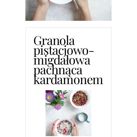
Granola
pistacjowo-
migdałowa
pachnąca
kardamonem