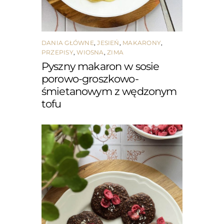
DANIA GŁÓWNE
,
JESIEŃ
,
MAKARONY
,
PRZEPISY
,
WIOSNA
,
ZIMA
Pyszny makaron w sosie
porowo-groszkowo-
śmietanowym z wędzonym
tofu