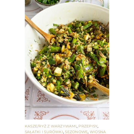
KASZE/RYŻ Z WARZYWAMI
,
PRZEPISY
,
SAŁATKI I SURÓWKI
,
SEZONOWE
,
WIOSNA