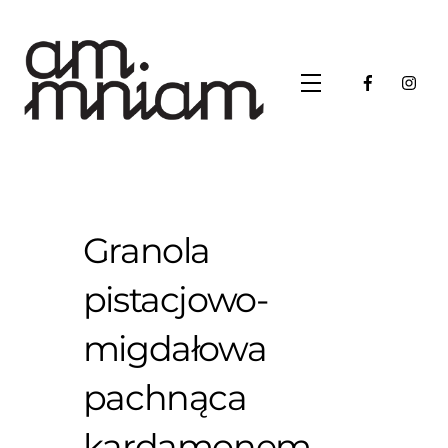
Skip
to
content
Menu
Granola
pistacjowo-
migdałowa
pachnąca
kardamonem