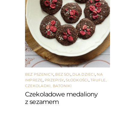
BEZ PSZENICY
,
BEZ SOI
,
DLA DZIECI
,
NA
IMPREZĘ
,
PRZEPISY
,
SŁODKOŚCI
,
TRUFLE,
CZEKOLADKI, BATONIKI
Czekoladowe medaliony
z sezamem