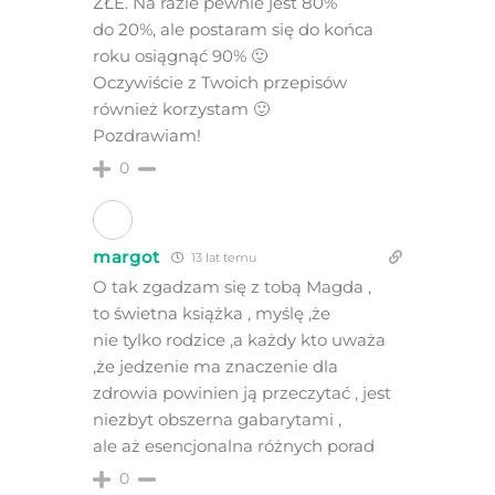
ZŁE. Na razie pewnie jest 80%
do 20%, ale postaram się do końca
roku osiągnąć 90% 🙂
Oczywiście z Twoich przepisów
również korzystam 🙂
Pozdrawiam!
0
margot
13 lat temu
O tak zgadzam się z tobą Magda ,
to świetna książka , myślę ,że
nie tylko rodzice ,a każdy kto uważa
,że jedzenie ma znaczenie dla
zdrowia powinien ją przeczytać , jest
niezbyt obszerna gabarytami ,
ale aż esencjonalna różnych porad
0