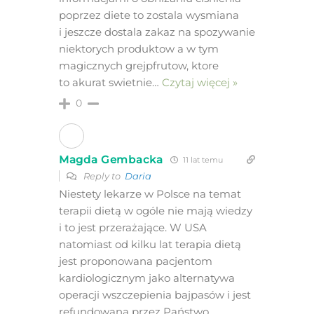
poprzez diete to zostala wysmiana
i jeszcze dostala zakaz na spozywanie
niektorych produktow a w tym
magicznych grejpfrutow, ktore
to akurat swietnie
…
Czytaj więcej »
0
Magda Gembacka
11 lat temu
Reply to
Daria
Niestety lekarze w Polsce na temat
terapii dietą w ogóle nie mają wiedzy
i to jest przerażające. W USA
natomiast od kilku lat terapia dietą
jest proponowana pacjentom
kardiologicznym jako alternatywa
operacji wszczepienia bajpasów i jest
refundowana przez Państwo.