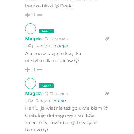
bardzo bliski 🙂 Dzęki.
0
Autor
Magda
13 lat temu
Reply to
margot
Ala, masz rację to ksiązka
nie tylko dla rodziców 🙂
0
Autor
Magda
13 lat temu
Reply to
Hania
Haniu, ja właśnie też go uwielbiam 🙂
Gratuluję dobrego wyniku 80%
zaleceń wprowadzonych w życie
to dużo 🙂