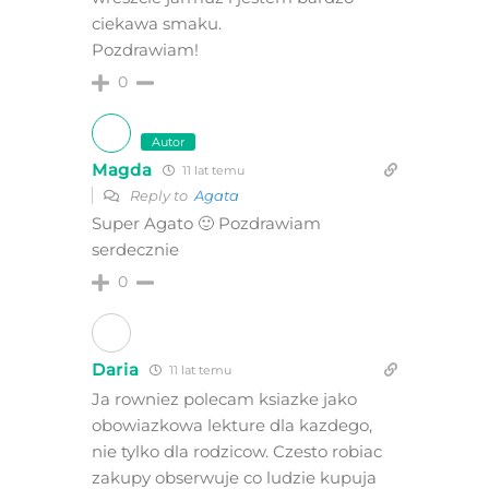
ciekawa smaku.
Pozdrawiam!
0
Autor
Magda
11 lat temu
Reply to
Agata
Super Agato 🙂 Pozdrawiam
serdecznie
0
Daria
11 lat temu
Ja rowniez polecam ksiazke jako
obowiazkowa lekture dla kazdego,
nie tylko dla rodzicow. Czesto robiac
zakupy obserwuje co ludzie kupuja