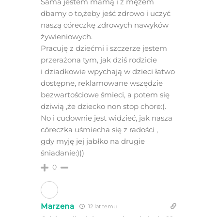
Sama jestem mamą i z mężem
dbamy o to,żeby jeść zdrowo i uczyć
naszą córeczkę zdrowych nawyków
żywieniowych.
Pracuję z dziećmi i szczerze jestem
przerażona tym, jak dziś rodzicie
i dziadkowie wpychają w dzieci łatwo
dostępne, reklamowane wszędzie
bezwartościowe śmieci, a potem się
dziwią ,że dziecko non stop chore:(.
No i cudownie jest widzieć, jak nasza
córeczka uśmiecha się z radości ,
gdy myję jej jabłko na drugie
śniadanie:)))
0
Marzena
12 lat temu