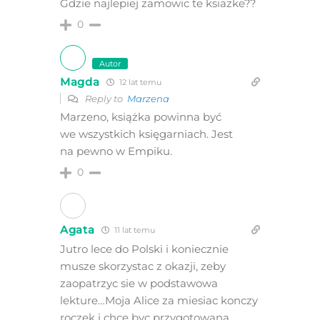
Gdzie najlepiej zamowic te ksiazke??
0
Autor
Magda
12 lat temu
Reply to
Marzena
Marzeno, książka powinna być
we wszystkich księgarniach. Jest
na pewno w Empiku.
0
Agata
11 lat temu
Jutro lece do Polski i koniecznie
musze skorzystac z okazji, zeby
zaopatrzyc sie w podstawowa
lekture…Moja Alice za miesiac konczy
roczek i chce byc przygotowana