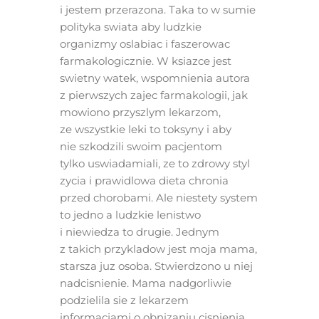
i jestem przerazona. Taka to w sumie
polityka swiata aby ludzkie
organizmy oslabiac i faszerowac
farmakologicznie. W ksiazce jest
swietny watek, wspomnienia autora
z pierwszych zajec farmakologii, jak
mowiono przyszlym lekarzom,
ze wszystkie leki to toksyny i aby
nie szkodzili swoim pacjentom
tylko uswiadamiali, ze to zdrowy styl
zycia i prawidlowa dieta chronia
przed chorobami. Ale niestety system
to jedno a ludzkie lenistwo
i niewiedza to drugie. Jednym
z takich przykladow jest moja mama,
starsza juz osoba. Stwierdzono u niej
nadcisnienie. Mama nadgorliwie
podzielila sie z lekarzem
informacjami o obnizaniu cisnienia