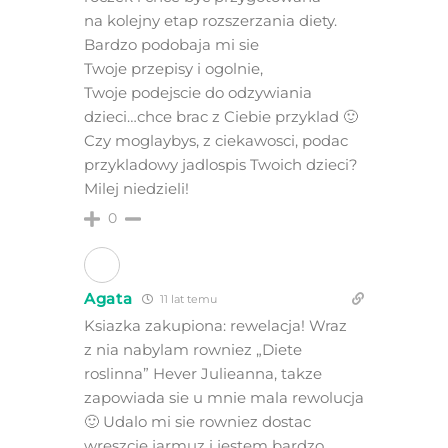
na kolejny etap rozszerzania diety.
Bardzo podobaja mi sie
Twoje przepisy i ogolnie,
Twoje podejscie do odzywiania
dzieci…chce brac z Ciebie przyklad 🙂
Czy moglaybys, z ciekawosci, podac
przykladowy jadlospis Twoich dzieci?
Milej niedzieli!
0
Agata
11 lat temu
Ksiazka zakupiona: rewelacja! Wraz
z nia nabylam rowniez „Diete
roslinna” Hever Julieanna, takze
zapowiada sie u mnie mala rewolucja
🙂 Udalo mi sie rowniez dostac
wreszcie jarmuz i jestem bardzo