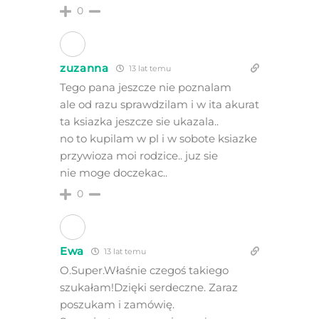
0
zuzanna
13 lat temu
Tego pana jeszcze nie poznalam
ale od razu sprawdzilam i w ita akurat
ta ksiazka jeszcze sie ukazala..
no to kupilam w pl i w sobote ksiazke
przywioza moi rodzice.. juz sie
nie moge doczekac..
0
Ewa
13 lat temu
O.Super.Właśnie czegoś takiego
szukałam!Dzięki serdeczne. Zaraz
poszukam i zamówię.