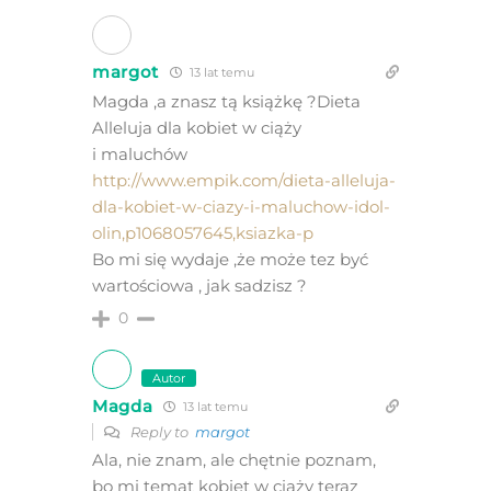
margot
13 lat temu
Magda ,a znasz tą książkę ?Dieta
Alleluja dla kobiet w ciąży
i maluchów
http://www.empik.com/dieta-alleluja-
dla-kobiet-w-ciazy-i-maluchow-idol-
olin,p1068057645,ksiazka-p
Bo mi się wydaje ,że może tez być
wartościowa , jak sadzisz ?
0
Autor
Magda
13 lat temu
Reply to
margot
Ala, nie znam, ale chętnie poznam,
bo mi temat kobiet w ciąży teraz