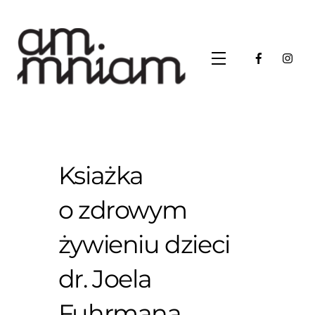
Skip
to
content
Menu
Ksiażka
o zdrowym
żywieniu dzieci
dr. Joela
Fuhrmana