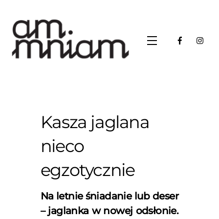
Skip
to
content
Menu
Kasza jaglana
nieco
egzotycznie
Na letnie śniadanie lub deser
– jaglanka w nowej odsłonie.