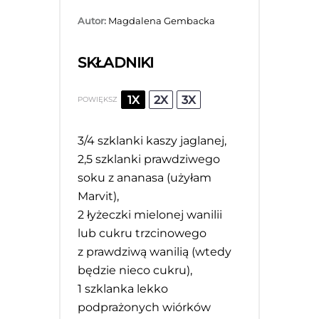
Autor:
Magdalena Gembacka
SKŁADNIKI
1X
2X
3X
POWIĘKSZ
3/4
szklanki kaszy jaglanej,
2
,5 szklanki prawdziwego
soku z ananasa (użyłam
Marvit),
2
łyżeczki mielonej wanilii
lub cukru trzcinowego
z prawdziwą wanilią (wtedy
będzie nieco cukru),
1
szklanka lekko
podprażonych wiórków