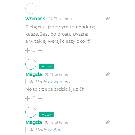
whiness
13 lat temu
Z chęcią zjadłabym tak podaną
kaszę. Jest po prostu pyszna,
a w takiej wersji cieszy oko. 🙂
0
Autor
Magda
13 lat temu
Reply to
whiness
No to trzeba zrobić i już 🙂
0
Autor
Magda
13 lat temu
Reply to
Ann