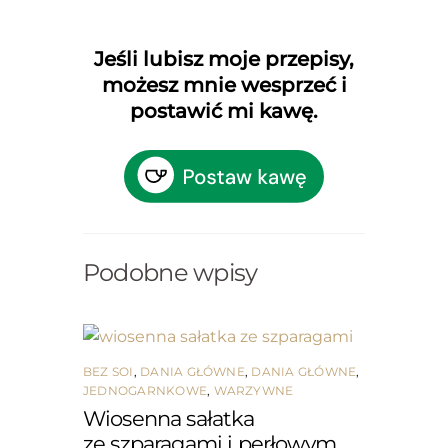
Jeśli lubisz moje przepisy,
możesz mnie wesprzeć i
postawić mi kawę.
Podobne wpisy
BEZ SOI
,
DANIA GŁÓWNE
,
DANIA GŁÓWNE
,
JEDNOGARNKOWE
,
WARZYWNE
Wiosenna sałatka
ze szparagami i perłowym