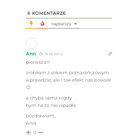
6
KOMENTARZE
najstarszy
Ann
14 lat temu
pierwsza!!!
zrobiłam z sokiem pomarańczowym
wprawdzie, ale i tak efekt nas powalił
🙂
a chyba sama nigdy
bym na to nie wpadła
pozdrawiam,
Ania
0