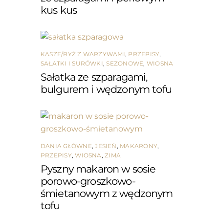
kus kus
KASZE/RYŻ Z WARZYWAMI
,
PRZEPISY
,
SAŁATKI I SURÓWKI
,
SEZONOWE
,
WIOSNA
Sałatka ze szparagami,
bulgurem i wędzonym tofu
DANIA GŁÓWNE
,
JESIEŃ
,
MAKARONY
,
PRZEPISY
,
WIOSNA
,
ZIMA
Pyszny makaron w sosie
porowo-groszkowo-
śmietanowym z wędzonym
tofu