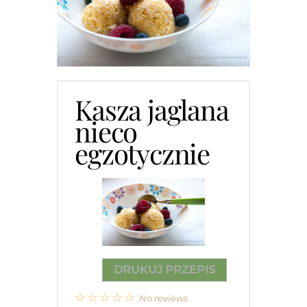
Kasza jaglana
nieco
egzotycznie
DRUKUJ PRZEPIS
☆
☆
☆
☆
☆
No reviews