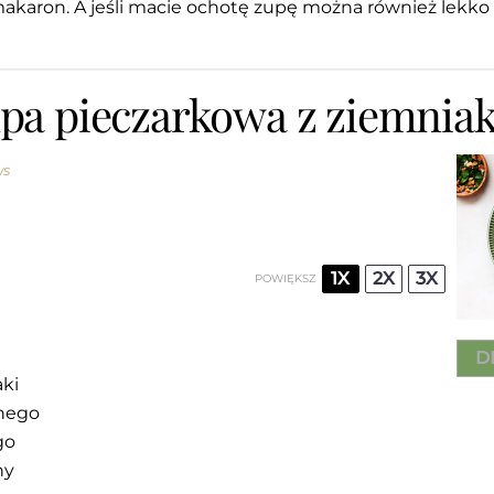
makaron. A jeśli macie ochotę zupę można również lekko 
upa pieczarkowa z ziemnia
ws
1X
2X
3X
POWIĘKSZ
D
aki
wnego
go
ny