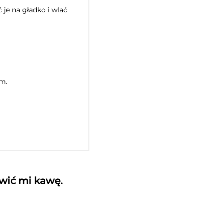
 je na gładko i wlać
ym.
awić mi kawę.