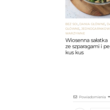
BEZ SOI
,
DANIA GŁÓWNE
,
D
GŁÓWNE
,
JEDNOGARNKOW
WARZYWNE
Wiosenna sałatka
ze szparagami i p
kus kus
Powiadomienia