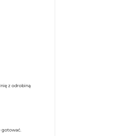
lnię z odrobiną
e gotować.