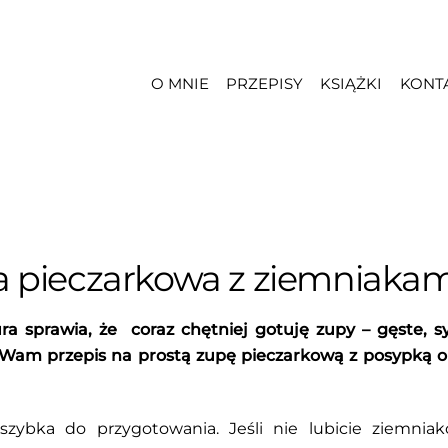
O MNIE
PRZEPISY
KSIĄŻKI
KONT
a pieczarkowa z ziemniakam
a sprawia, że coraz chętniej gotuję zupy – gęste, s
 Wam przepis na prostą zupę pieczarkową z posypką
szybka do przygotowania. Jeśli nie lubicie ziemni