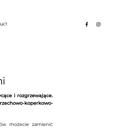
AKT
i
ycące i rozgrzewające.
 orzechowo-koperkowo-
aków możecie zamienić