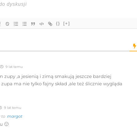
{}
[+]
9 lat temu
 zupy ,a jesienią i zimą smakują jeszcze bardziej
zupa ma nie tylko fajny skład ,ale też ślicznie wygląda
9 lat temu
 to
margot
u 🙂