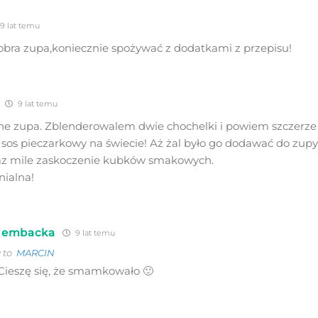
9 lat temu
obra zupa,koniecznie spożywać z dodatkami z przepisu!
9 lat temu
ne zupa. Zblenderowalem dwie chochelki i powiem szczerze 
 sos pieczarkowy na świecie! Aż żal było go dodawać do zupy
raz mile zaskoczenie kubków smakowych.
nialna!
Gembacka
9 lat temu
 to
MARCIN
Cieszę się, że smamkowało 🙂