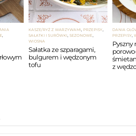
ANIA
KASZE/RYŻ Z WARZYWAMI
,
PRZEPISY
,
DANIA GŁ
E
,
SAŁATKI I SURÓWKI
,
SEZONOWE
,
PRZEPISY
,
WIOSNA
Pyszny 
Sałatka ze szparagami,
porowo
erłowym
bulgurem i wędzonym
śmieta
tofu
z wędz