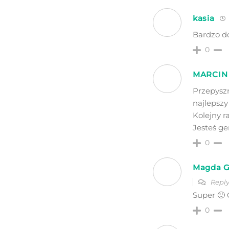
kasia
Bardzo d
0
MARCIN
Przepysz
najlepszy
Kolejny 
Jesteś ge
0
Magda 
Reply
Super 🙂 
0