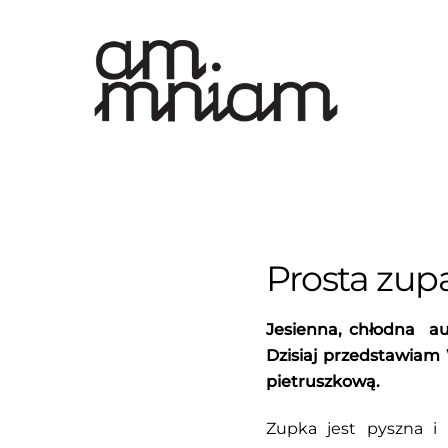
Skip
to
content
Prosta zup
Jesienna, chłodna aur
Dzisiaj przedstawiam
pietruszkową.
Zupka jest pyszna i 