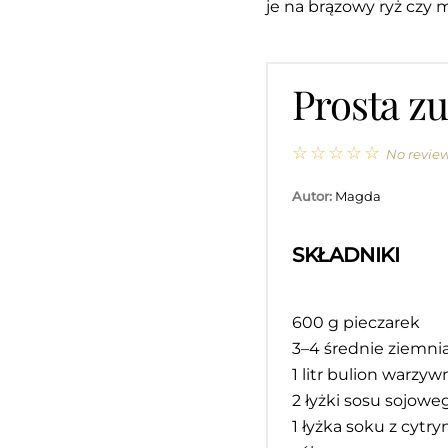
je na brązowy ryż czy 
Prosta z
☆
☆
☆
☆
☆
No revie
Autor:
Magda
SKŁADNIKI
600 g
pieczarek
3
–
4
średnie ziemni
1
litr bulion warzy
2
łyżki sosu sojowe
1
łyżka soku z cytry