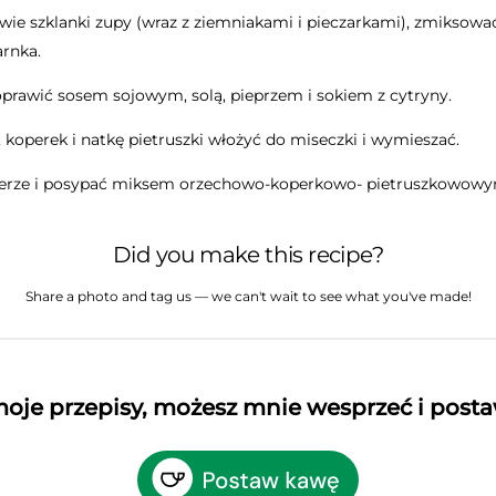
wie szklanki zupy (wraz z ziemniakami i pieczarkami), zmiksować
rnka.
prawić sosem sojowym, solą, pieprzem i sokiem z cytryny.
 koperek i natkę pietruszki włożyć do miseczki i wymieszać.
alerze i posypać miksem orzechowo-koperkowo- pietruszkowow
Did you make this recipe?
Share a photo and tag us — we can't wait to see what you've made!
 moje przepisy, możesz mnie wesprzeć i post