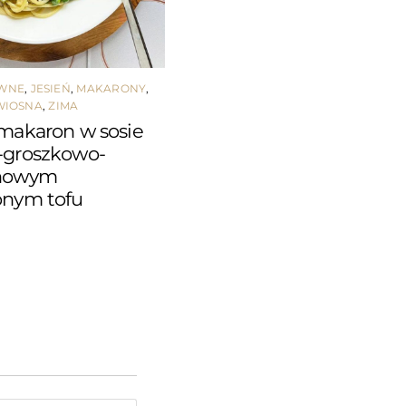
ÓWNE
,
JESIEŃ
,
MAKARONY
,
WIOSNA
,
ZIMA
makaron w sosie
-groszkowo-
nowym
onym tofu