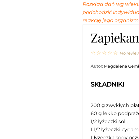
Rozkład dań wg wieku 
podchodzić indywidua
reakcję jego organizm
Zapiekan
☆
☆
☆
☆
☆
No revie
Autor:
Magdalena Gem
SKŁADNIKI
200 g
zwykłych pła
60 g
lekko podpraż
1/2
łyżeczki soli,
1 1/2
łyżeczki cynam
1
łyżeczka sody oczy