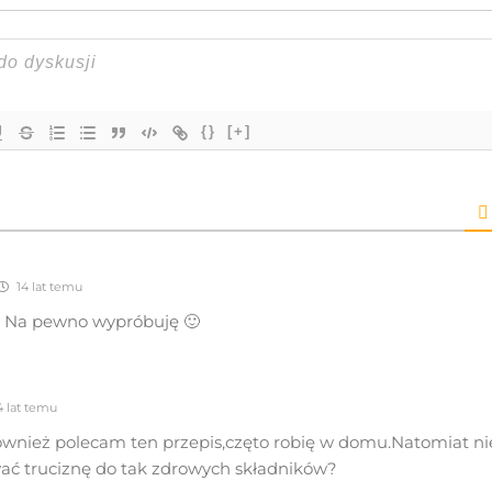
{}
[+]
14 lat temu
! Na pewno wypróbuję 🙂
4 lat temu
wnież polecam ten przepis,częto robię w domu.Natomiat ni
ać truciznę do tak zdrowych składników?