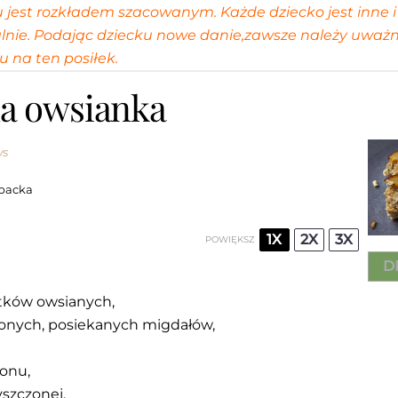
jest rozkładem szacowanym. Każde dziecko jest inne i 
lnie. Podając dziecku nowe danie,zawsze należy uważ
u na ten posiłek.
a owsianka
ws
backa
1X
2X
3X
POWIĘKSZ
D
tków owsianych,
onych, posiekanych migdałów,
onu,
szczonej,