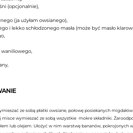
ni (opcjonalnie),
nnego (ja użyłam owsianego),
nego i lekko schłodzonego masła (może być masło klarowa
o,
u waniliowego,
any,
ANIE
ymieszać ze sobą płatki owsiane, połowę posiekanych migdałów
ej misce wymieszać ze sobą wszystkie mokre składniki. Źaroodp
m lub olejem. Ułożyć w nim warstwę bananów, pokrojonych w