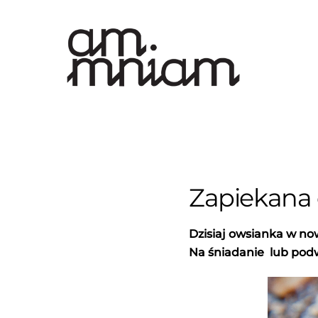
Skip
to
content
Zapiekana
Dzisiaj owsianka w no
Na śniadanie lub pod