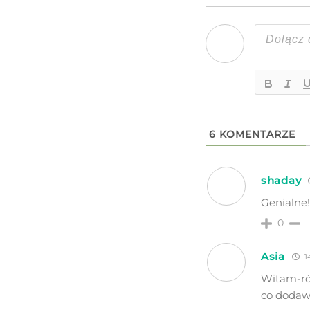
6
KOMENTARZE
shaday
Genialne
0
Asia
1
Witam-ró
co dodaw