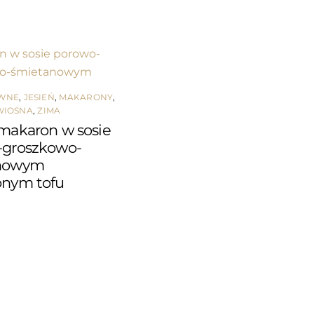
ÓWNE
,
JESIEŃ
,
MAKARONY
,
WIOSNA
,
ZIMA
makaron w sosie
-groszkowo-
nowym
onym tofu