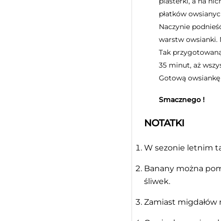
plasterki, a na n
płatków owsianych
Naczynie podnieść 
warstw owsianki. 
Tak przygotowaną 
35 minut, aż wszys
Gotową owsiankę w
Smacznego !
NOTATKI
W sezonie letnim t
Banany można pomi
śliwek.
Zamiast migdałów m