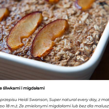
e śliwkami i migdałami
 przepisu Heidi Swanson,
Super natural every day
, z m
o 18 m.ż. Ze zmielonymi migdałami lub bez dla malusz