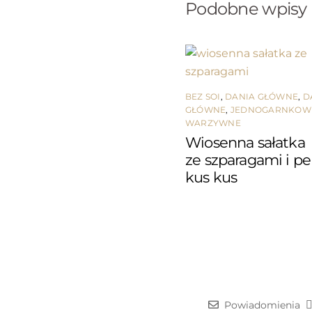
Podobne wpisy
BEZ SOI
,
DANIA GŁÓWNE
,
D
GŁÓWNE
,
JEDNOGARNKOW
WARZYWNE
Wiosenna sałatka
ze szparagami i p
kus kus
Powiadomienia