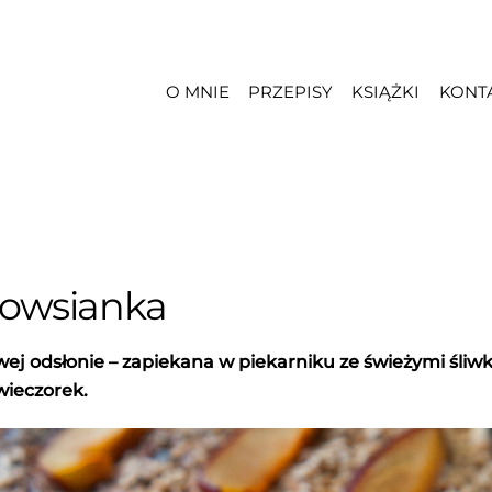
O MNIE
PRZEPISY
KSIĄŻKI
KONT
 owsianka
wej odsłonie – zapiekana w piekarniku ze świeżymi śliw
wieczorek.