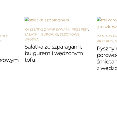
KASZE/RYŻ Z WARZYWAMI
,
PRZEPISY
,
SAŁATKI I SURÓWKI
,
SEZONOWE
,
ANIA
DANIA GŁ
WIOSNA
E
,
PRZEPISY
,
Sałatka ze szparagami,
Pyszny 
bulgurem i wędzonym
porowo
tofu
erłowym
śmieta
z wędz