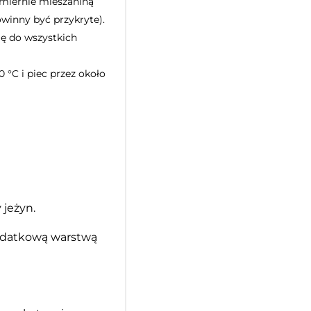
omiernie mieszaniną
owinny być przykryte).
się do wszystkich
°C i piec przez około
 jeżyn.
odatkową warstwą