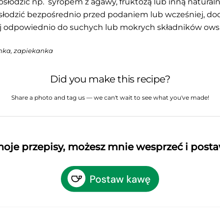
łodzić np. syropem z agawy, fruktozą lub inną natural
słodzić bezpośrednio przed podaniem lub wcześniej, do
ej odpowiednio do suchych lub mokrych składników owsi
nka, zapiekanka
Did you make this recipe?
Share a photo and tag us — we can't wait to see what you've made!
 moje przepisy, możesz mnie wesprzeć i post