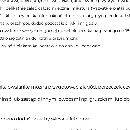
ich warstwę pokrojonych śliwek. Następnie owoce przykryć równ
 i delikatnie zalać całość mleczną miksturą (wszystkie płatki p
i kilka razy delikatnie stuknąć nim o blat, aby płyn przedostał 
Na wierzch poukładać pozostałe śliwki i migdały.
owsiankę włożyć do górnej części piekarnika nagrzanego do 180 
tko się zetnie i delikatnie przyrumieni.
yjąć z piekarnika, odstawić na chwilę i podawać.
aką owsiankę można przygotować z jagód, porzeczek czy
nąć lub zastąpić innymi owocami np. gruszkami lub d
ożna dodać orzechy włoskie lub inne.