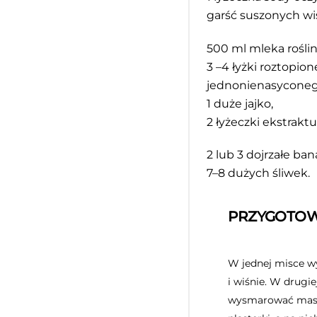
garść suszonych wiś
500
ml mleka rośli
3
–
4
łyżki roztopio
jednonienasyconeg
1
duże jajko,
2
łyżeczki ekstrakt
2
lub 3 dojrzałe ban
7
–
8
dużych śliwek.
PRZYGOTOW
W jednej misce w
i wiśnie. W drugi
wysmarować masłe