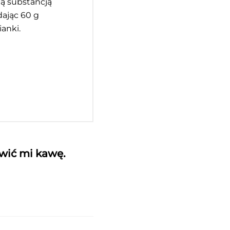
ną substancją
dając 60 g
anki.
awić mi kawę.