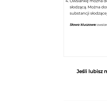
Owsiankę można dos
słodzącą. Można do
substancji słodząc
Słowa kluczowe:
owsia
Jeśli lubisz