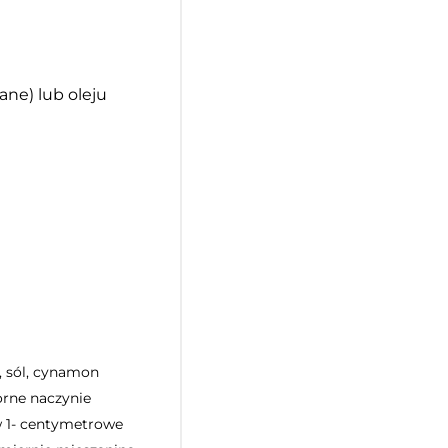
ne) lub oleju
, sól, cynamon
orne naczynie
 1- centymetrowe