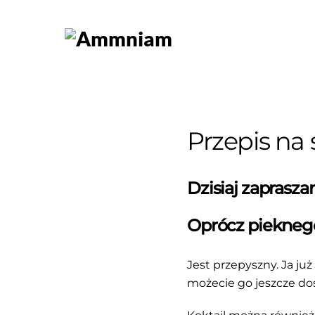
Skip
to
content
Przepis na
Dzisiaj zaprasz
Oprócz pieknego
Jest przepyszny. Ja już
możecie go jeszcze dos