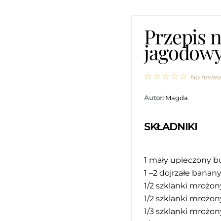
Przepis 
jagodow
☆
☆
☆
☆
☆
No revie
Autor:
Magda
SKŁADNIKI
1
mały upieczony b
1
–
2
dojrzałe banan
1/2
szklanki mrożon
1/2
szklanki mrożon
1/3
szklanki mrożon