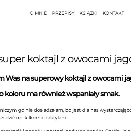
O MNIE
PRZEPISY
KSIĄŻKI
KONTAKT
 super koktajl z owocami j
am Was na superowy koktajl z owocami 
 koloru ma również wspaniały smak.
 niczym go nie dosładzałam, bo jest dla nas wystarczająco 
łodzić np. kilkoma daktylami.