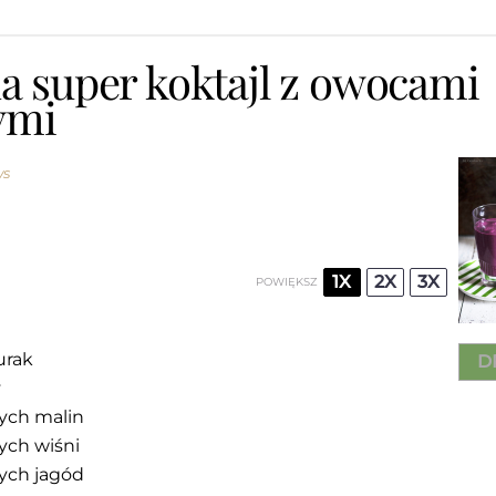
na super koktajl z owocami
ymi
ws
1X
2X
3X
POWIĘKSZ
urak
D
y
ych malin
ych wiśni
ych jagód