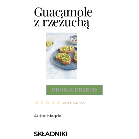
Guacamole
z rzeżuchą
DRUKUJ PRZEPIS
☆
☆
☆
☆
☆
No reviews
Autor:
Magda
SKŁADNIKI