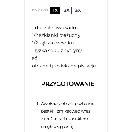
1X
2X
3X
POWIĘKSZ
1
dojrzałe awokado
1/2
szklanki rzeżuchy
1/2
ząbka czosnku
1
łyżka soku z cytryny
sól
obrane i posiekane pistacje
PRZYGOTOWANIE
Awokado obrać, pozbawić
pestki i zmiksować wraz
z rzeżuchą i czosnkiem
na gładką pastę.