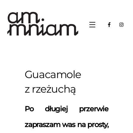
Skip
to
content
Menu
Guacamole
z rzeżuchą
Po długiej przerwie
zapraszam was na prosty,