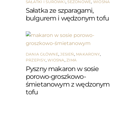
SAŁATKI I SURÓWKI
,
SEZONOWE
,
WIOSNA
Sałatka ze szparagami,
bulgurem i wędzonym tofu
DANIA GŁÓWNE
,
JESIEŃ
,
MAKARONY
,
PRZEPISY
,
WIOSNA
,
ZIMA
Pyszny makaron w sosie
porowo-groszkowo-
śmietanowym z wędzonym
tofu