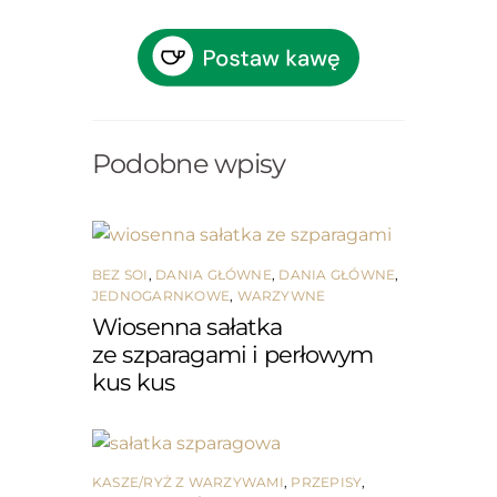
Podobne wpisy
BEZ SOI
,
DANIA GŁÓWNE
,
DANIA GŁÓWNE
,
JEDNOGARNKOWE
,
WARZYWNE
Wiosenna sałatka
ze szparagami i perłowym
kus kus
KASZE/RYŻ Z WARZYWAMI
,
PRZEPISY
,