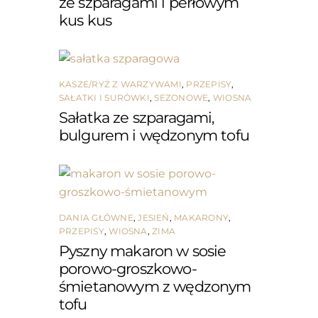
ze szparagami i perłowym
kus kus
KASZE/RYŻ Z WARZYWAMI
,
PRZEPISY
,
SAŁATKI I SURÓWKI
,
SEZONOWE
,
WIOSNA
Sałatka ze szparagami,
bulgurem i wędzonym tofu
DANIA GŁÓWNE
,
JESIEŃ
,
MAKARONY
,
PRZEPISY
,
WIOSNA
,
ZIMA
Pyszny makaron w sosie
porowo-groszkowo-
śmietanowym z wędzonym
tofu