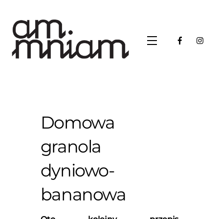
Skip
to
content
Menu
Domowa
granola
dyniowo-
bananowa