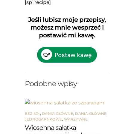
[sp_recipe]
Jeśli lubisz moje przepisy,
możesz mnie wesprzeć i
postawić mi kawę.
Podobne wpisy
BEZ SOI
,
DANIA GŁÓWNE
,
DANIA GŁÓWNE
,
JEDNOGARNKOWE
,
WARZYWNE
Wiosenna sałatka