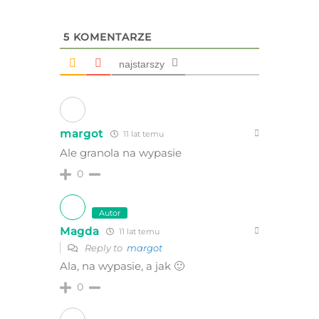
5
KOMENTARZE
najstarszy
margot
11 lat temu
Ale granola na wypasie
0
Autor
Magda
11 lat temu
Reply to
margot
Ala, na wypasie, a jak 🙂
0