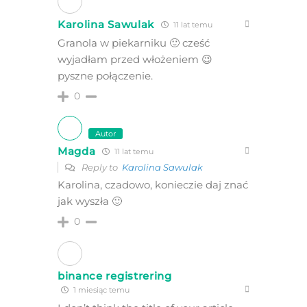
Karolina Sawulak
11 lat temu
Granola w piekarniku 🙂 cześć
wyjadłam przed włożeniem 😉
pyszne połączenie.
0
Autor
Magda
11 lat temu
Reply to
Karolina Sawulak
Karolina, czadowo, konieczie daj znać
jak wyszła 🙂
0
binance registrering
1 miesiąc temu