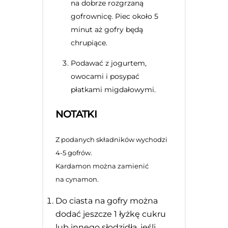
na dobrze rozgrzaną
gofrownicę. Piec około 5
minut aż gofry będą
chrupiące.
Podawać z jogurtem,
owocami i posypać
płatkami migdałowymi.
NOTATKI
Z podanych składników wychodzi
4-5 gofrów.
Kardamon można zamienić
na cynamon.
Do ciasta na gofry można
dodać jeszcze 1 łyżkę cukru
lub innego słodzidła, jeśli