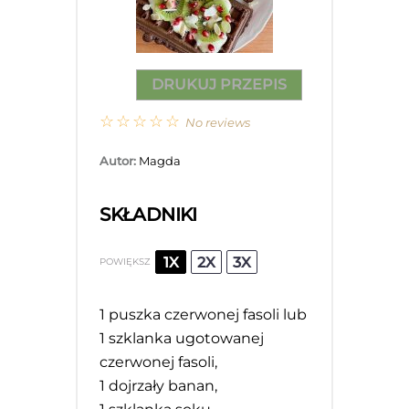
DRUKUJ PRZEPIS
☆
☆
☆
☆
☆
No reviews
Autor:
Magda
SKŁADNIKI
1X
2X
3X
POWIĘKSZ
1
puszka czerwonej fasoli lub
1 szklanka ugotowanej
czerwonej fasoli,
1
dojrzały banan,