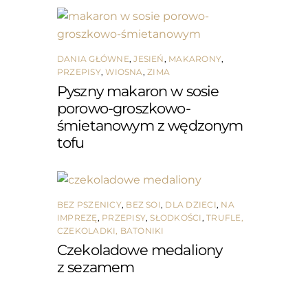
DANIA GŁÓWNE
,
JESIEŃ
,
MAKARONY
,
PRZEPISY
,
WIOSNA
,
ZIMA
Pyszny makaron w sosie
porowo-groszkowo-
śmietanowym z wędzonym
tofu
BEZ PSZENICY
,
BEZ SOI
,
DLA DZIECI
,
NA
IMPREZĘ
,
PRZEPISY
,
SŁODKOŚCI
,
TRUFLE,
CZEKOLADKI, BATONIKI
Czekoladowe medaliony
z sezamem