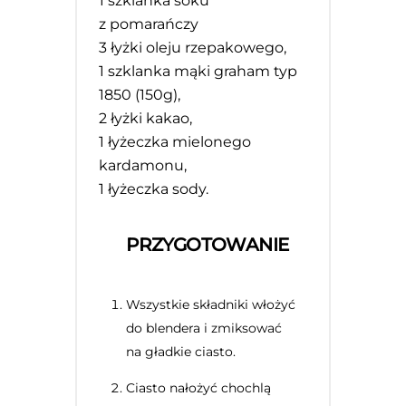
1
szklanka soku
z pomarańczy
3
łyżki oleju rzepakowego,
1
szklanka mąki graham typ
1850 (
150g
),
2
łyżki kakao,
1
łyżeczka mielonego
kardamonu,
1
łyżeczka sody.
PRZYGOTOWANIE
Wszystkie składniki włożyć
do blendera i zmiksować
na gładkie ciasto.
Ciasto nałożyć chochlą