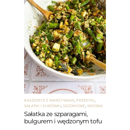
KASZE/RYŻ Z WARZYWAMI
,
PRZEPISY
,
SAŁATKI I SURÓWKI
,
SEZONOWE
,
WIOSNA
Sałatka ze szparagami,
bulgurem i wędzonym tofu