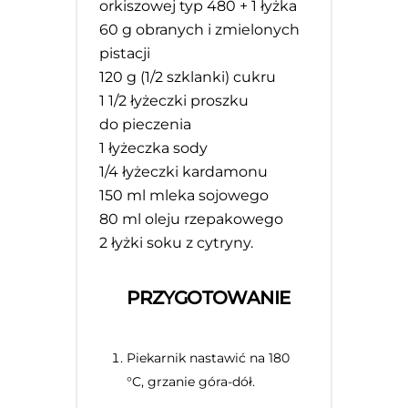
orkiszowej typ 480 + 1 łyżka
60 g obranych i zmielonych
pistacji
120 g (
1/2
szklanki) cukru
1 1/2 łyżeczki proszku
do pieczenia
1 łyżeczka sody
1/4 łyżeczki kardamonu
150 ml mleka sojowego
80 ml oleju rzepakowego
2 łyżki soku z cytryny.
PRZYGOTOWANIE
Piekarnik nastawić na 180
°C, grzanie góra-dół.