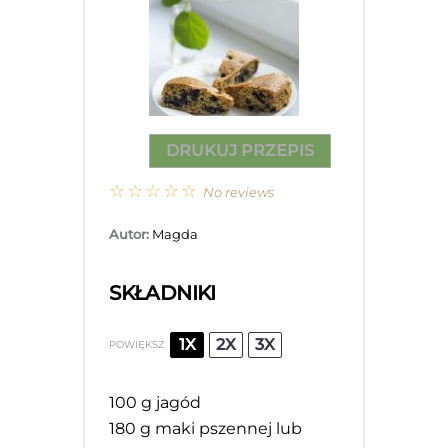
DRUKUJ PRZEPIS
☆
☆
☆
☆
☆
No reviews
Autor:
Magda
SKŁADNIKI
1X
2X
3X
POWIĘKSZ
100 g
jagód
180 g maki pszennej lub