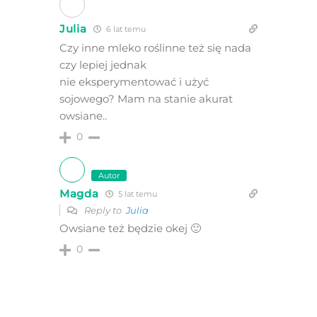
Julia
6 lat temu
Czy inne mleko roślinne też się nada
czy lepiej jednak
nie eksperymentować i użyć
sojowego? Mam na stanie akurat
owsiane..
0
Autor
Magda
5 lat temu
Reply to
Julia
Owsiane też będzie okej 🙂
0