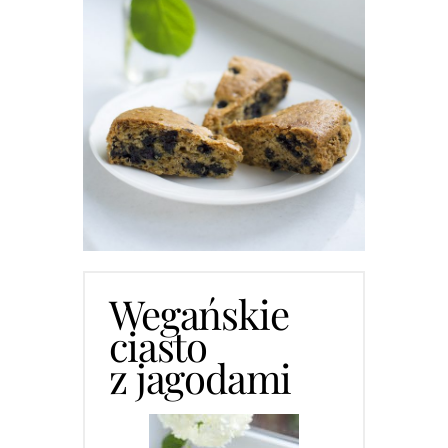
Wegańskie
ciasto
z jagodami