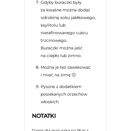
Gdyby buraczki były
za kwaśne można dodać
odrobinę soku jabłkowego,
ksylitolu lub
nierafinowanego cukru
trzcinowego.
Buraczki można jeść
na ciepło lub zimno.
Można je też zawekować
i mieć na zimę 🙂
Pyszne z dodatkiem
posiekanych orzechów
włoskich.
NOTATKI
Danie dla maluszka po 18 m.ż.