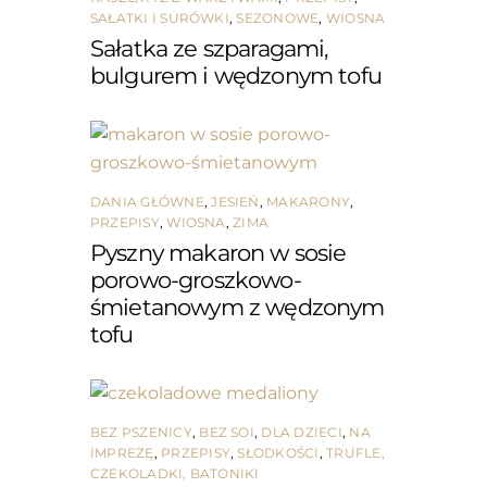
SAŁATKI I SURÓWKI
,
SEZONOWE
,
WIOSNA
Sałatka ze szparagami,
bulgurem i wędzonym tofu
DANIA GŁÓWNE
,
JESIEŃ
,
MAKARONY
,
PRZEPISY
,
WIOSNA
,
ZIMA
Pyszny makaron w sosie
porowo-groszkowo-
śmietanowym z wędzonym
tofu
BEZ PSZENICY
,
BEZ SOI
,
DLA DZIECI
,
NA
IMPREZĘ
,
PRZEPISY
,
SŁODKOŚCI
,
TRUFLE,
CZEKOLADKI, BATONIKI