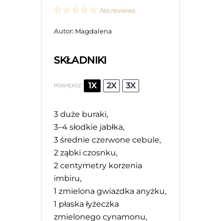
☆
☆
☆
☆
☆
No reviews
Autor:
Magdalena
SKŁADNIKI
1X
2X
3X
POWIĘKSZ
3
duże buraki,
3
–
4
słodkie jabłka,
3
średnie czerwone cebule,
2
ząbki czosnku,
2
centymetry korzenia
imbiru,
1
zmielona gwiazdka anyżku,
1
płaska łyżeczka
zmielonego cynamonu,