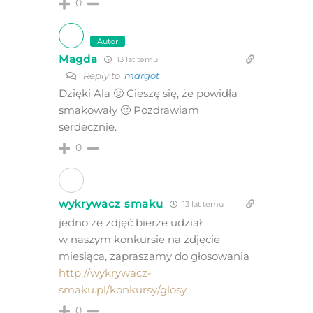
0
Autor
Magda
13 lat temu
Reply to
margot
Dzięki Ala 🙂 Cieszę się, że powidła
smakowały 🙂 Pozdrawiam
serdecznie.
0
wykrywacz smaku
13 lat temu
jedno ze zdjęć bierze udział
w naszym konkursie na zdjęcie
miesiąca, zapraszamy do głosowania
http://wykrywacz-
smaku.pl/konkursy/glosy
0