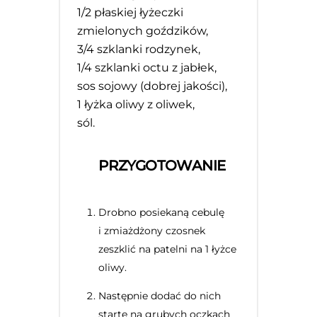
1/2
płaskiej łyżeczki
zmielonych goździków,
3/4
szklanki rodzynek,
1/4
szklanki octu z jabłek,
sos sojowy (dobrej jakości),
1
łyżka oliwy z oliwek,
sól.
PRZYGOTOWANIE
Drobno posiekaną cebulę
i zmiażdżony czosnek
zeszklić na patelni na 1 łyżce
oliwy.
Następnie dodać do nich
starte na grubych oczkach