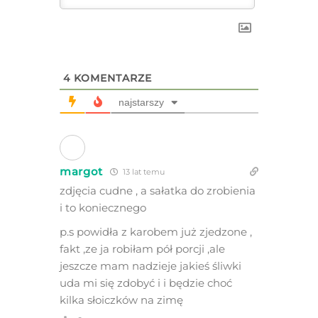
4
KOMENTARZE
najstarszy
margot
13 lat temu
zdjęcia cudne , a sałatka do zrobienia
i to koniecznego
p.s powidła z karobem już zjedzone ,
fakt ,ze ja robiłam pół porcji ,ale
jeszcze mam nadzieje jakieś śliwki
uda mi się zdobyć i i będzie choć
kilka słoiczków na zimę