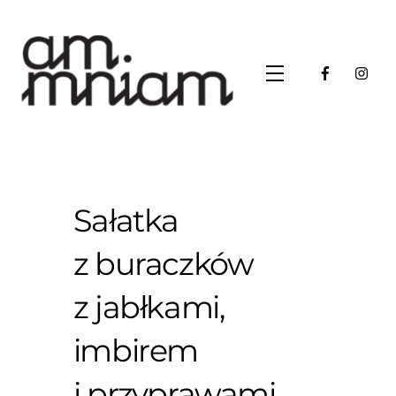
Skip
to
content
Menu
Sałatka
z buraczków
z jabłkami,
imbirem
i przyprawami