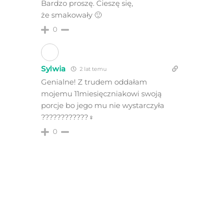
Bardzo proszę. Cieszę się,
że smakowały 🙂
0
Sylwia
2 lat temu
Genialne! Z trudem oddałam
mojemu 11miesięczniakowi swoją
porcje bo jego mu nie wystarczyła
????????????‍♀️
0