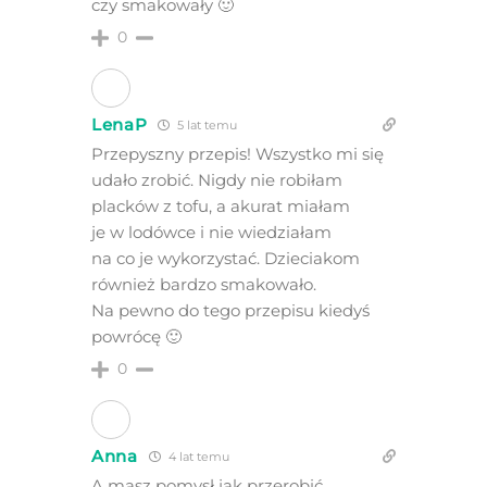
czy smakowały 🙂
0
LenaP
5 lat temu
Przepyszny przepis! Wszystko mi się
udało zrobić. Nigdy nie robiłam
placków z tofu, a akurat miałam
je w lodówce i nie wiedziałam
na co je wykorzystać. Dzieciakom
również bardzo smakowało.
Na pewno do tego przepisu kiedyś
powrócę 🙂
0
Anna
4 lat temu
A masz pomysł jak przerobić