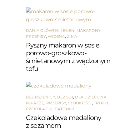
DANIA GŁÓWNE
,
JESIEŃ
,
MAKARONY
,
PRZEPISY
,
WIOSNA
,
ZIMA
Pyszny makaron w sosie
porowo-groszkowo-
śmietanowym z wędzonym
tofu
BEZ PSZENICY
,
BEZ SOI
,
DLA DZIECI
,
NA
IMPREZĘ
,
PRZEPISY
,
SŁODKOŚCI
,
TRUFLE,
CZEKOLADKI, BATONIKI
Czekoladowe medaliony
z sezamem