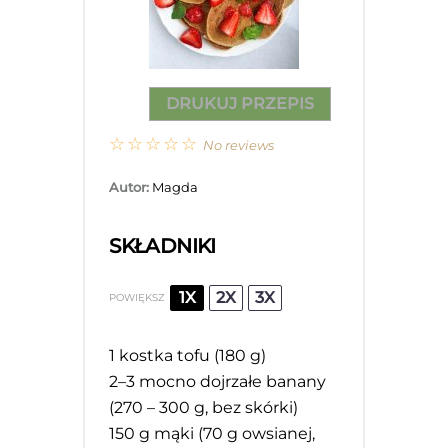
DRUKUJ PRZEPIS
☆
☆
☆
☆
☆
No reviews
Autor:
Magda
SKŁADNIKI
1X
2X
3X
POWIĘKSZ
1
kostka tofu (
180 g
)
2
–
3
mocno dojrzałe banany
(
270
–
300
g, bez skórki)
150 g
mąki (
70 g
owsianej,