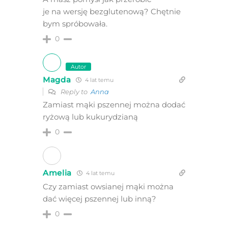
je na wersję bezglutenową? Chętnie
bym spróbowała.
0
Autor
Magda
4 lat temu
Reply to
Anna
Zamiast mąki pszennej można dodać
ryżową lub kukurydzianą
0
Amelia
4 lat temu
Czy zamiast owsianej mąki można
dać więcej pszennej lub inną?
0