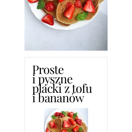
Proste
i pyszne
placki z tofu
i bananów