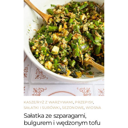
KASZE/RYŻ Z WARZYWAMI
,
PRZEPISY
,
SAŁATKI I SURÓWKI
,
SEZONOWE
,
WIOSNA
Sałatka ze szparagami,
bulgurem i wędzonym tofu