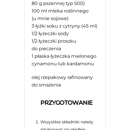
80 g
pszennej typ 500)
100
ml mleka roślinnego
(u mnie sojowe)
3
łyżki soku z cytryny (
45
ml)
1/2
łyżeczki sody
1/2
łyżeczki proszku
do pieczenia
1
płaska łyżeczka mielonego
cynamonu lub kardamonu
olej rzepakowy rafinowany
do smażenia
PRZYGOTOWANIE
Wszystkie składniki należy
zmiksować na gładkie