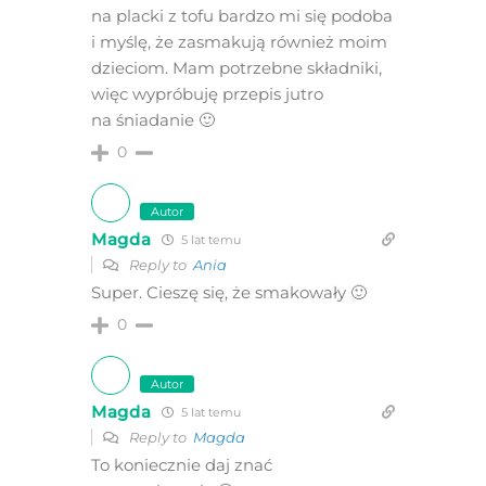
na placki z tofu bardzo mi się podoba
i myślę, że zasmakują również moim
dzieciom. Mam potrzebne składniki,
więc wypróbuję przepis jutro
na śniadanie 🙂
0
Autor
Magda
5 lat temu
Reply to
Ania
Super. Cieszę się, że smakowały 🙂
0
Autor
Magda
5 lat temu
Reply to
Magda
To koniecznie daj znać