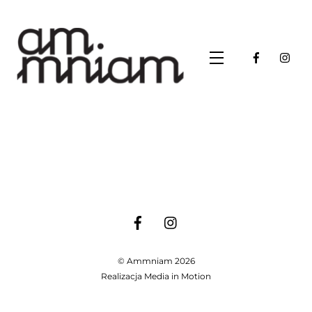
Skip
to
content
Menu
©
Ammniam
2026
Realizacja
Media in Motion