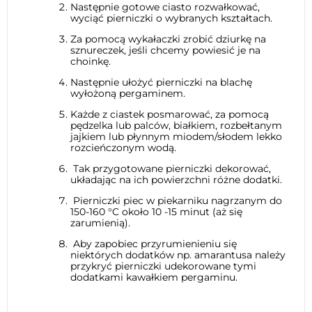
Następnie gotowe ciasto rozwałkować,
wyciąć pierniczki o wybranych kształtach.
Za pomocą wykałaczki zrobić dziurkę na
sznureczek, jeśli chcemy powiesić je na
choinkę.
Następnie ułożyć pierniczki na blachę
wyłożoną pergaminem.
Każde z ciastek posmarować, za pomocą
pędzelka lub palców, białkiem, rozbełtanym
jajkiem lub płynnym miodem/słodem lekko
rozcieńczonym wodą.
Tak przygotowane pierniczki dekorować,
układając na ich powierzchni różne dodatki.
Pierniczki piec w piekarniku nagrzanym do
150-160 °C około 10 -15 minut (aż się
zarumienią).
Aby zapobiec przyrumienieniu się
niektórych dodatków np. amarantusa należy
przykryć pierniczki udekorowane tymi
dodatkami kawałkiem pergaminu.