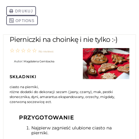
Pierniczki na choinkę i nie tylko :-)
☆
☆
☆
☆
☆
No reviews
Autor:
Magdalena Gembacka
SKŁADNIKI
ciasto na pierniki,
różne dodatki do dekoracji: sezam (jasny, czarny), mak, pestki
słonecznika, dyni, amarantus ekspandowany, orzechy, migdały,
czerwoną soczewicę ect.
PRZYGOTOWANIE
Najpierw zagnieść ulubione ciasto na
pierniki.