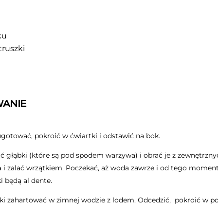
ku
truszki
ANIE
ugotować, pokroić w ćwiartki i odstawić na bok.
 głąbki (które są pod spodem warzywa) i obrać je z zewnętrznyc
 i zalać wrzątkiem. Poczekać, aż woda zawrze i od tego momen
i będą al dente.
ki zahartować w zimnej wodzie z lodem. Odcedzić, pokroić w po