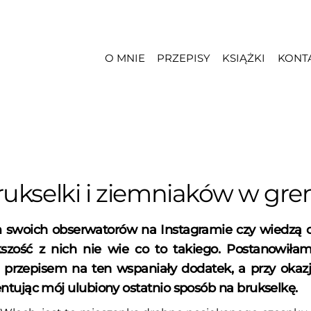
O MNIE
PRZEPISY
KSIĄŻKI
KONT
brukselki i ziemniaków w gre
swoich obserwatorów na Instagramie czy wiedzą co
kszość z nich nie wie co to takiego. Postanowiłam
 przepisem na ten wspaniały dodatek, a przy okaz
ntując mój ulubiony ostatnio sposób na brukselkę.