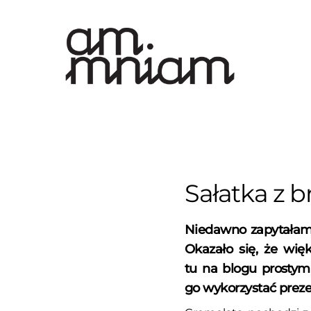
Skip
to
content
Sałatka z 
Niedawno zapytałam 
Okazało się, że wię
tu na blogu prostym
go wykorzystać preze