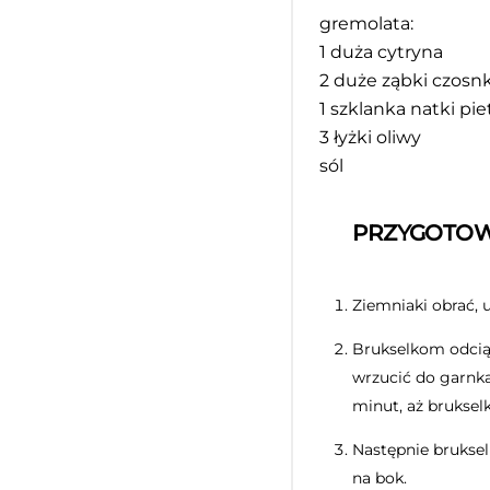
gremolata:
1
duża cytryna
2
duże ząbki czosn
1
szklanka natki pie
3
łyżki oliwy
sól
PRZYGOTOW
Ziemniaki obrać, 
Brukselkom odciąć
wrzucić do garnka
minut, aż brukselk
Następnie bruksel
na bok.