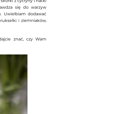
kórki z cytryny i natki
prawdza się do warzyw
żu. Uwielbiam dodawać
rukselki i ziemniaków,
 dajcie znać, czy Wam