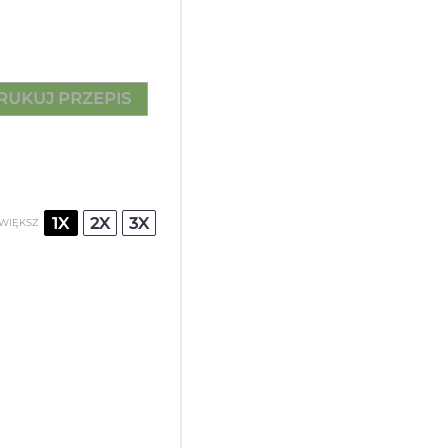
RUKUJ PRZEPIS
1X
2X
3X
WIĘKSZ