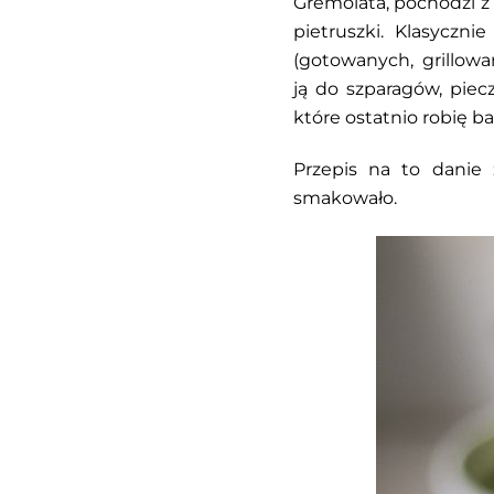
Gremolata, pochodzi z 
pietruszki. Klasyczn
(gotowanych, grillow
ją do szparagów, piec
które ostatnio robię ba
Przepis na to danie 
smakowało.