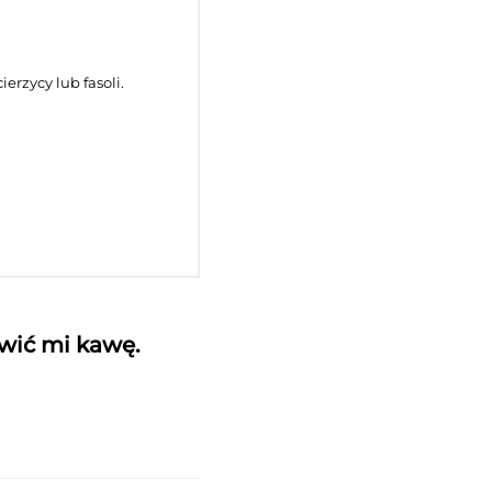
erzycy lub fasoli.
awić mi kawę.