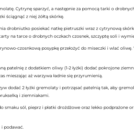
olatę. Cytrynę sparzyć, a następnie za pomocą tarki o drobnyc
zki ściągnąć z niej żółtą skórkę.
nia drobniutko posiekać natkę pietruszki wraz z cytrynową skórk
starty na tarce o drobnych oczkach czosnek, szczyptę soli i wymi
trynowo-czosnkową posypkę przełożyć do miseczki i wlać oliwę
ną patelnię z dodatkiem oliwy (1-2 łyżki) dodać pokrojone ziemni
zas mieszając aż warzywa ładnie się przyrumienią.
yw dodać 2 łyżki gremolaty i potrząsać patelnią tak, aby gremo
brukselką i ziemniakami.
o smaku sól, pieprz i płatki drożdżowe oraz lekko podprażone orze
 i podawać.