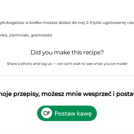
yło bogatsze w białko możesz dodać do niej 2-3 łyżki ugotowanej cieci
lka, ziemniaki, gremolata
Did you make this recipe?
Share a photo and tag us — we can't wait to see what you've made!
 moje przepisy, możesz mnie wesprzeć i post