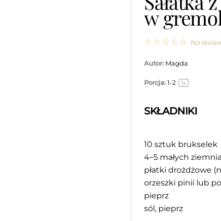
Sałatka z
w gremol
☆
☆
☆
☆
☆
No revie
Autor:
Magda
Porcja:
1
-2
1
x
SKŁADNIKI
10
sztuk brukselek
4
–
5
małych ziemni
płatki drożdżowe (
orzeszki pinii lub 
pieprz
sól, pieprz