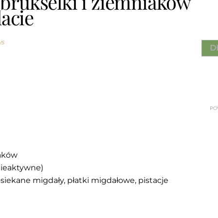
 brukselki i ziemniaków
acie
ws
D
PO
aków
nieaktywne)
posiekane migdały, płatki migdałowe, pistacje