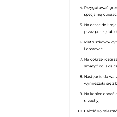
Przygotować grem
specjalnej obierac
Na desce do kroje
przez praskę lub 
Pietruszkowo- cy
i dostawić.
Na dobrze rozgrza
smażyć co jakiś c
Następnie do warz
wymieszała się z 
Na koniec dodać d
orzechy).
Całość wymieszać