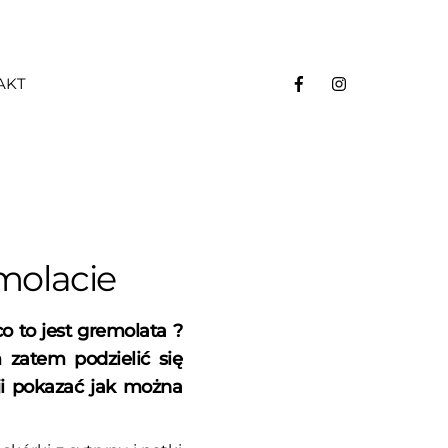
AKT
molacie
 to jest gremolata ?
 zatem podzielić się
ji pokazać jak można