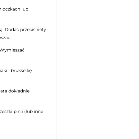
h oczkach lub
ą. Dodać przeciśnięty
eszać.
. Wymieszać
aki i brukselkę,
lata dokładnie
szki pinii (lub inne