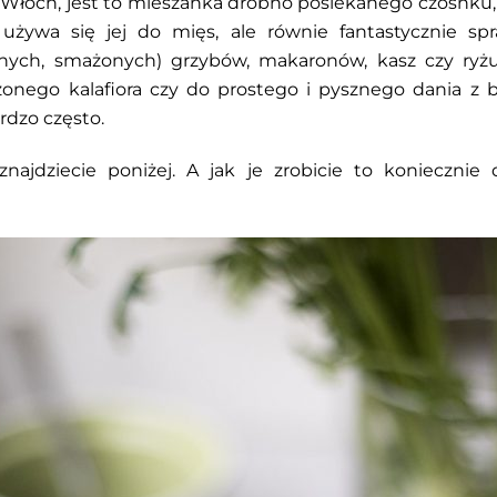
Włoch, jest to mieszanka drobno posiekanego czosnku, s
ie używa się jej do mięs, ale równie fantastycznie s
anych, smażonych) grzybów, makaronów, kasz czy ry
zonego kalafiora czy do prostego i pysznego dania z b
rdzo często.
znajdziecie poniżej. A jak je zrobicie to koniecznie