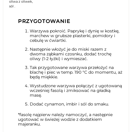
oliwa z oliwek,
sól .
PRZYGOTOWANIE
Warzywa pokroić. Paprykę i dynię w kostkę,
marchew w grubsze plasterki, pomidory i
cebulę w ćwiartki.
Następnie włożyć je do miski razem z
dwoma ząbkami czosnku, dodać trochę
oliwy (1-2 łyżki) i wymieszać.
Tak przygotowane warzywa przełożyć na
blachę i piec w temp. 190 °C do momentu, aż
będą miękkie.
Wystudzone warzywa połączyć z ugotowaną
wcześniej fasolą i zmiksować na gładką
masę.
Dodać cynamon, imbir i sól do smaku.
*fasolę najpierw należy namoczyć, a następnie
ugotować w świeżej wodzie z dodatkiem
majeranku.