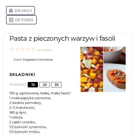
Pasta z pieczonych warzyw i fasoli
☆
☆
☆
☆
☆
No reviews
Autor:
Magdalena Gembacka
SKŁADNIKI
1X
2X
3X
POWIĘKSZ
190 g
ugotowanej, białej, małej fasoli,*
1
mała papryka czerwona,
2
średnie pomidory,
2
–
3
marchewki,
180 g
dyni,
1
cebula,
2
ząbki czosnku,
1/2
łyżeczki cynamonu,
1/2
łyżeczki imbiru,