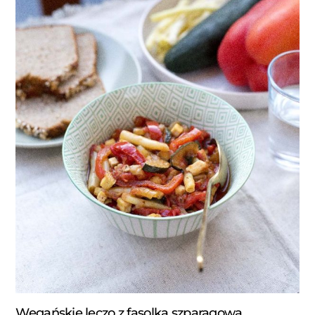
Wegańskie leczo z fasolką szparagową