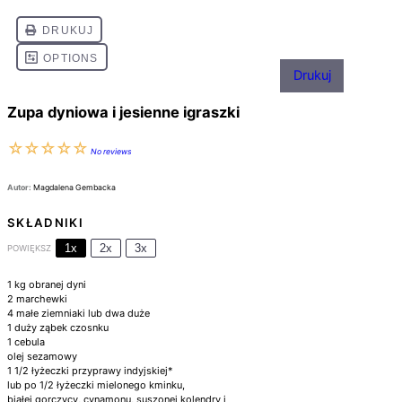
Drukuj
Zupa dyniowa i jesienne igraszki
☆
☆
☆
☆
☆
No reviews
Autor:
Magdalena Gembacka
SKŁADNIKI
1x
2x
3x
POWIĘKSZ
1
kg obranej dyni
2
marchewki
4
małe ziemniaki lub dwa duże
1
duży ząbek czosnku
1
cebula
olej sezamowy
1 1/2
łyżeczki przyprawy indyjskiej*
lub po
1/2
łyżeczki mielonego kminku,
białej gorczycy, cynamonu, suszonej kolendry i