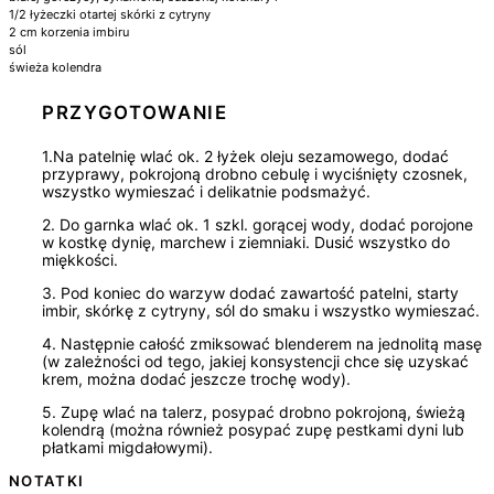
1/2
łyżeczki otartej skórki z cytryny
2
cm korzenia imbiru
sól
świeża kolendra
PRZYGOTOWANIE
1.Na patelnię wlać ok. 2 łyżek oleju sezamowego, dodać
przyprawy, pokrojoną drobno cebulę i wyciśnięty czosnek,
wszystko wymieszać i delikatnie podsmażyć.
2. Do garnka wlać ok. 1 szkl. gorącej wody, dodać porojone
w kostkę dynię, marchew i ziemniaki. Dusić wszystko do
miękkości.
3. Pod koniec do warzyw dodać zawartość patelni, starty
imbir, skórkę z cytryny, sól do smaku i wszystko wymieszać.
4. Następnie całość zmiksować blenderem na jednolitą masę
(w zależności od tego, jakiej konsystencji chce się uzyskać
krem, można dodać jeszcze trochę wody).
5. Zupę wlać na talerz, posypać drobno pokrojoną, świeżą
kolendrą (można również posypać zupę pestkami dyni lub
płatkami migdałowymi).
NOTATKI