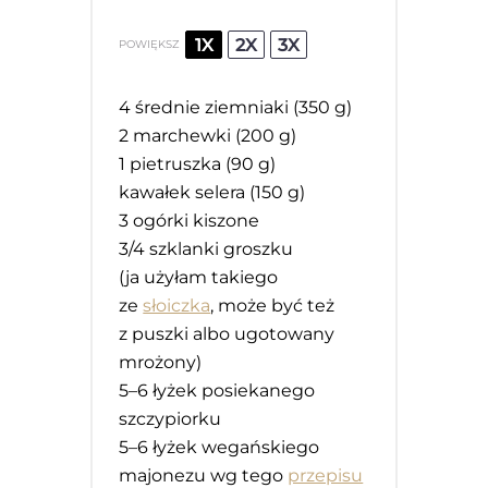
1X
2X
3X
POWIĘKSZ
4
średnie ziemniaki (
350 g
)
2
marchewki (200 g)
1
pietruszka (90 g)
kawałek selera (150 g)
3
ogórki kiszone
3/4
szklanki groszku
(ja użyłam takiego
ze
słoiczka
, może być też
z puszki albo ugotowany
mrożony)
5
–
6
łyżek posiekanego
szczypiorku
5
–
6
łyżek wegańskiego
majonezu wg tego
przepisu