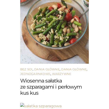
BEZ SOI
,
DANIA GŁÓWNE
,
DANIA GŁÓWNE
,
JEDNOGARNKOWE
,
WARZYWNE
Wiosenna sałatka
ze szparagami i perłowym
kus kus