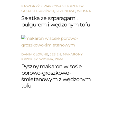
KASZE/RYŻ Z WARZYWAMI
,
PRZEPISY
,
SAŁATKI I SURÓWKI
,
SEZONOWE
,
WIOSNA
Sałatka ze szparagami,
bulgurem i wędzonym tofu
DANIA GŁÓWNE
,
JESIEŃ
,
MAKARONY
,
PRZEPISY
,
WIOSNA
,
ZIMA
Pyszny makaron w sosie
porowo-groszkowo-
śmietanowym z wędzonym
tofu