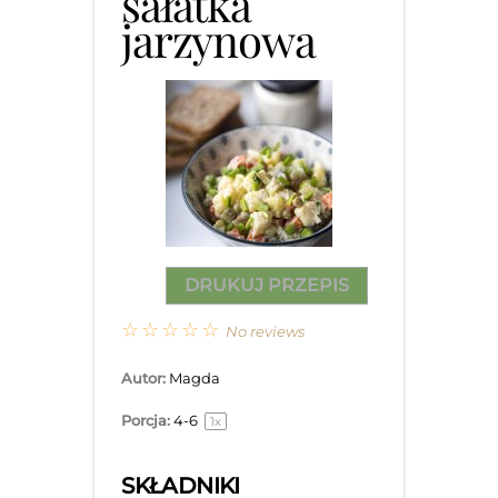
sałatka
jarzynowa
DRUKUJ PRZEPIS
☆
☆
☆
☆
☆
No reviews
Autor:
Magda
Porcja:
4
-6
1
x
SKŁADNIKI