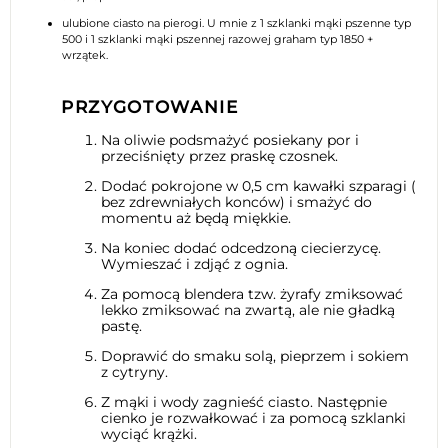
ulubione ciasto na pierogi. U mnie z 1 szklanki mąki pszenne typ
500 i 1 szklanki mąki pszennej razowej graham typ 1850 +
wrzątek.
PRZYGOTOWANIE
Na oliwie podsmażyć posiekany por i
przeciśnięty przez praskę czosnek.
Dodać pokrojone w 0,5 cm kawałki szparagi (
bez zdrewniałych konców) i smażyć do
momentu aż będą miękkie.
Na koniec dodać odcedzoną ciecierzycę.
Wymieszać i zdjąć z ognia.
Za pomocą blendera tzw. żyrafy zmiksować
lekko zmiksować na zwartą, ale nie gładką
pastę.
Doprawić do smaku solą, pieprzem i sokiem
z cytryny.
Z mąki i wody zagnieść ciasto. Następnie
cienko je rozwałkować i za pomocą szklanki
wyciąć krążki.