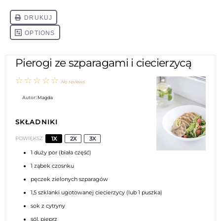
Pierogi ze szparagami i ciecierzycą
☆
☆
☆
☆
☆
No reviews
Autor:
Magda
SKŁADNIKI
1X
2X
3X
POWIĘKSZ
1
duży por (biała część)
1
ząbek czosnku
pęczek zielonych szparagów
1
,5 szklanki ugotowanej ciecierzycy (lub
1
puszka)
sok z cytryny
sól, pieprz