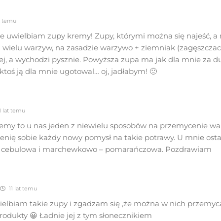
at temu
e uwielbiam zupy kremy! Zupy, którymi można się najeść, a n
z wielu warzyw, na zasadzie warzywo + ziemniak (zagęszczac
ej, a wychodzi pysznie. Powyższa zupa ma jak dla mnie za d
 ktoś ją dla mnie ugotowal… oj, jadłabym! 🙂
1 lat temu
remy to u nas jeden z niewielu sposobów na przemycenie wa
enię sobie każdy nowy pomysł na takie potrawy. U mnie osta
, cebulowa i marchewkowo – pomarańczowa. Pozdrawiam
11 lat temu
ielbiam takie zupy i zgadzam się ,że można w nich przemyc
rodukty 😀 Ładnie jej z tym słonecznikiem