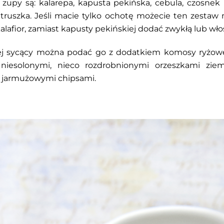
j zupy są: kalarepa, kapusta pekińska, cebula, czosnek
etruszka. Jeśli macie tylko ochotę możecie ten zesta
alafior, zamiast kapusty pekińskiej dodać zwykłą lub wło
ej sycący można podać go z dodatkiem komosy ryżowe
niesolonymi, nieco rozdrobnionymi orzeszkami zie
i jarmużowymi chipsami.