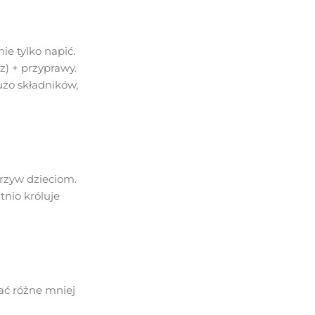
ie tylko napić.
z) + przyprawy.
użo składników,
rzyw dzieciom.
tnio króluje
ać różne mniej