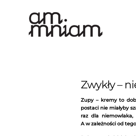
Skip
to
content
Zwykły – n
Zupy – kremy to dob
postaci nie miałyby sz
raz dla niemowlaka, 
A w zależności od tego