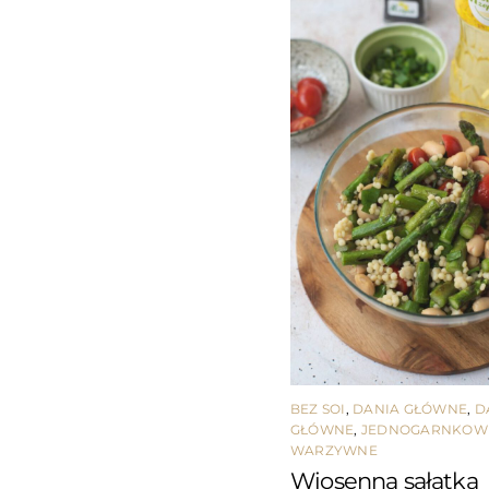
BEZ SOI
,
DANIA GŁÓWNE
,
D
GŁÓWNE
,
JEDNOGARNKOW
WARZYWNE
Wiosenna sałatka