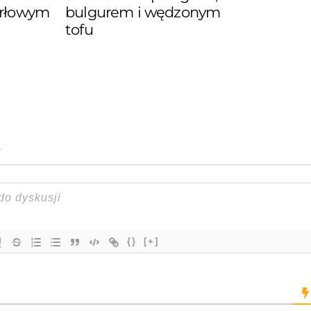
erłowym
bulgurem i wędzonym
tofu
{}
[+]