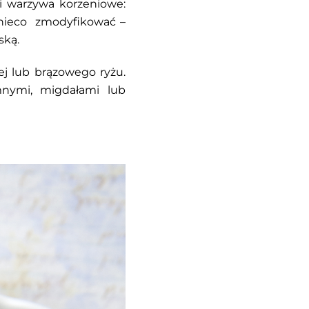
 i warzywa korzeniowe:
w nieco zmodyfikować –
ską.
j lub brązowego ryżu.
mnymi, migdałami lub