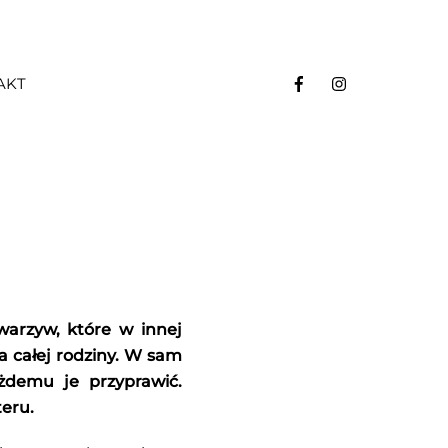
AKT
arzyw, które w innej
la całej rodziny. W sam
ażdemu je przyprawić.
teru.