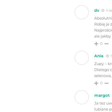
dv
11 l
Absolutni
Robię je 
Najprości
ale jakby
0
Ania
1
Zupy – k
Dlatego c
selerowa
0
margot
Ja tez uw
lubiane p