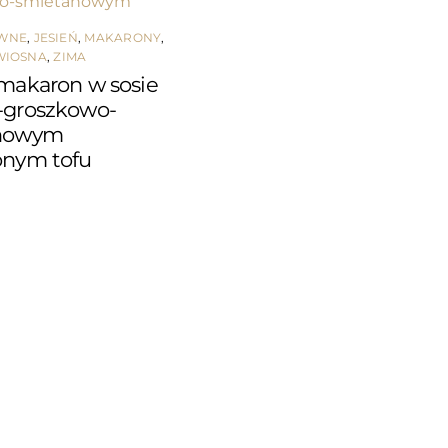
ÓWNE
,
JESIEŃ
,
MAKARONY
,
WIOSNA
,
ZIMA
makaron w sosie
-groszkowo-
nowym
onym tofu