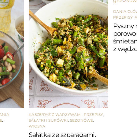
DANIA GŁ
PRZEPISY
,
Pyszny 
porowo
śmieta
z wędz
ANIA
KASZE/RYŻ Z WARZYWAMI
,
PRZEPISY
,
E
,
SAŁATKI I SURÓWKI
,
SEZONOWE
,
WIOSNA
Sałatka ze szparagami,